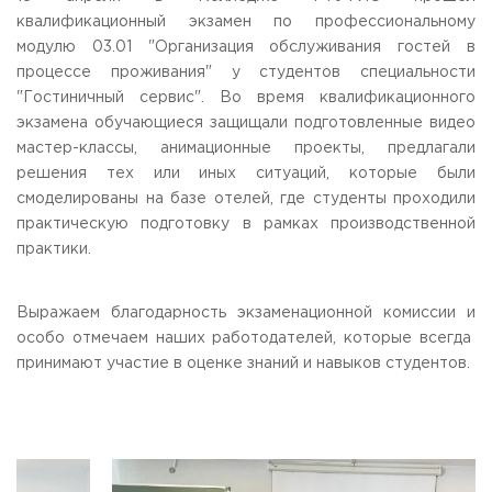
Общежитие / Кампус РГУТИС
Сведения об образовательной
организации
квалификационный экзамен по профессиональному
Работа с лицами с ОВЗ и инвалидами
модулю 03.01 "Организация обслуживания гостей в
Контакты
процессе проживания" у студентов специальности
ЗАКАЗАТЬ ОБРАТНЫЙ ЗВОНОК
"Гостиничный сервис". Во время квалификационного
экзамена обучающиеся защищали подготовленные видео
Научная деятельность
АДРЕС
мастер-классы, анимационные проекты, предлагали
Дополнительное образование
141221, Московская обл.,
Городской округ
Пушкинский,
решения тех или иных ситуаций, которые были
пгт. Черкизово,
ул. Главная, 99
Федеральный ресурсный центр
смоделированы на базе отелей, где студенты проходили
Федеральное учебно-методическое объединение в
практическую подготовку в рамках производственной
ТЕЛЕФОНЫ
системе ВО
практики.
+7 (495) 940 83 00
Федеральное учебно-методическое объединение в
+7 (495) 940 83 58 - Приемная комиссия
системе СПО
Профком
E-MAIL
Выражаем благодарность экзаменационной комиссии и
Конкурс ППС
info@rguts.ru
особо отмечаем наших работодателей, которые всегда
obrashenia@rguts.ru
принимают участие в оценке знаний и навыков студентов.
priem@rguts.ru - Приемная комиссия
ГРАФИК И РЕЖИМ РАБОТЫ
пн-чт: с 09:00 до 18:00;
пт: с 09:00 до 16:45;
сб-вс: выходной