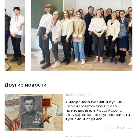
Приемная комиссия
пн-пт: с 10:00 до 17:00;
сб: с 10:00 до 15:30;
вс: выходной.
Другие новости
18.04.2022 11:29
Сидоренков Василий Кузьмич,
Герой Советского Союза –
преподаватель Российского
государственного университета
туризма и сервиса
ПЕРЕЙТИ