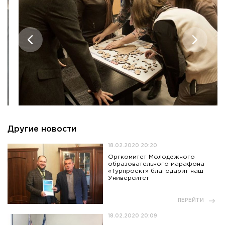
Приемная комиссия
пн-пт: с 10:00 до 17:00;
сб: с 10:00 до 15:30;
вс: выходной.
Другие новости
18.02.2020 20:20
Оргкомитет Молодёжного
образовательного марафона
«Турпроект» благодарит наш
Университет
ПЕРЕЙТИ
18.02.2020 20:09