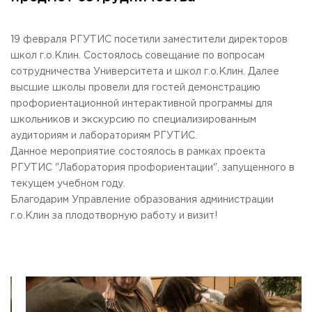
Общежитие / Кампус РГУТИС
Сведения об образовательной
организации
Работа с лицами с ОВЗ и инвалидами
Контакты
19 февраля РГУТИС посетили заместители директоров
ЗАКАЗАТЬ ОБРАТНЫЙ ЗВОНОК
школ г.о.Клин. Состоялось совещание по вопросам
сотрудничества Университета и школ г.о.Клин. Далее
высшие школы провели для гостей демонстрацию
Научная деятельность
АДРЕС
профориентационной интерактивной программы для
Дополнительное образование
141221, Московская обл.,
Городской округ
Пушкинский,
школьников и экскурсию по специализированным
пгт. Черкизово,
ул. Главная, 99
Федеральный ресурсный центр
аудиториям и лабораториям РГУТИС.
Федеральное учебно-методическое объединение в
ТЕЛЕФОНЫ
системе ВО
Данное мероприятие состоялось в рамках проекта
+7 (495) 940 83 00
Федеральное учебно-методическое объединение в
РГУТИС "Лаборатория профориентации", запущенного в
+7 (495) 940 83 58 - Приемная комиссия
системе СПО
текущем учебном году.
Профком
E-MAIL
Благодарим Управление образования администрации
Конкурс ППС
info@rguts.ru
г.о.Клин за плодотворную работу и визит!
obrashenia@rguts.ru
priem@rguts.ru - Приемная комиссия
ГРАФИК И РЕЖИМ РАБОТЫ
пн-чт: с 09:00 до 18:00;
пт: с 09:00 до 16:45;
сб-вс: выходной