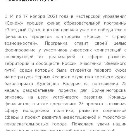
Общежитие / Кампус РГУТИС
Сведения об образовательной
организации
Работа с лицами с ОВЗ и инвалидами
Контакты
С 14 по 17 ноября 2021 года в мастерской управления
ЗАКАЗАТЬ ОБРАТНЫЙ ЗВОНОК
«Сенеж» прошел финал образовательной программы
«Звездный Путь», в котом приняли участие победители и
финалисты проектов платформы «Россия – страна
Научная деятельность
АДРЕС
возможностей». Программа ставит своей целью
Дополнительное образование
141221, Московская обл.,
Городской округ
Пушкинский,
формирование у участников лидерских компетенций с
пгт. Черкизово,
ул. Главная, 99
Федеральный ресурсный центр
последующей их реализацией в сфере развития
Федеральное учебно-методическое объединение в
ТЕЛЕФОНЫ
системе ВО
территорий и сообществ России. Участники "Звёздного
+7 (495) 940 83 00
Федеральное учебно-методическое объединение в
пути", среди которых была студентка первого курса
+7 (495) 940 83 58 - Приемная комиссия
системе СПО
магистратуры Черных Ксения и студентка третьего курса
Профком
E-MAIL
бакалавриата Кузнецова Валерия на протяжении 25
Конкурс ППС
info@rguts.ru
недель разрабатывали проекты для Солнечногорска,
obrashenia@rguts.ru
опираясь на цели устойчивого развития. Команды
priem@rguts.ru - Приемная комиссия
финалистов, в итоге представили 23 проекта – включая
ГРАФИК И РЕЖИМ РАБОТЫ
сферу молодежной политики, развитие социальной
пн-чт: с 09:00 до 18:00;
сферы и проект развития инвестиционной и туристской
пт: с 09:00 до 16:45;
привлекательностью города. Пожелаем удачи нашим
сб-вс: выходной