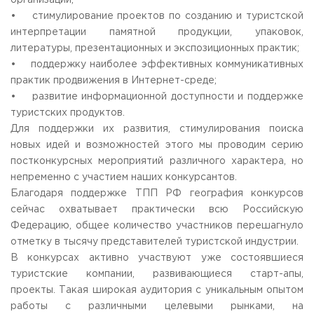
организаций;
Приемная комиссия
• стимулирование проектов по созданию и туристской
пн-пт: с 10:00 до 17:00;
интерпретации памятной продукции, упаковок,
сб: с 10:00 до 15:30;
литературы, презентационных и экспозиционных практик;
вс: выходной.
• поддержку наиболее эффективных коммуникативных
практик продвижения в Интернет-среде;
• развитие информационной доступности и поддержке
туристских продуктов.
Для поддержки их развития, стимулирования поиска
новых идей и возможностей этого мы проводим серию
постконкурсных мероприятий различного характера, но
непременно с участием наших конкурсантов.
Благодаря поддержке ТПП РФ география конкурсов
сейчас охватывает практически всю Российскую
Федерацию, общее количество участников перешагнуло
отметку в тысячу представителей туристской индустрии.
В конкурсах активно участвуют уже состоявшиеся
туристские компании, развивающиеся старт-апы,
проекты. Такая широкая аудитория с уникальным опытом
работы с различными целевыми рынками, на