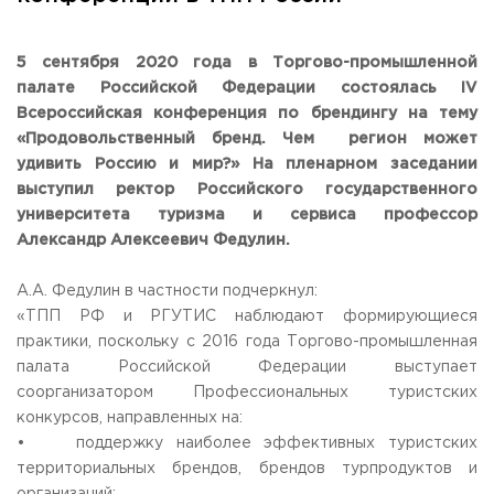
Общежитие / Кампус РГУТИС
Сведения об образовательной
организации
Работа с лицами с ОВЗ и инвалидами
Контакты
5 сентября 2020 года в Торгово-промышленной
ЗАКАЗАТЬ ОБРАТНЫЙ ЗВОНОК
палате Российской Федерации состоялась IV
Всероссийская конференция по брендингу на тему
«Продовольственный бренд. Чем регион может
Научная деятельность
АДРЕС
удивить Россию и мир?» На пленарном заседании
Дополнительное образование
141221, Московская обл.,
Городской округ
Пушкинский,
выступил ректор Российского государственного
пгт. Черкизово,
ул. Главная, 99
Федеральный ресурсный центр
университета туризма и сервиса профессор
Федеральное учебно-методическое объединение в
ТЕЛЕФОНЫ
системе ВО
Александр Алексеевич Федулин.
+7 (495) 940 83 00
Федеральное учебно-методическое объединение в
+7 (495) 940 83 58 - Приемная комиссия
системе СПО
А.А. Федулин в частности подчеркнул:
Профком
E-MAIL
«ТПП РФ и РГУТИС наблюдают формирующиеся
Конкурс ППС
info@rguts.ru
практики, поскольку с 2016 года Торгово-промышленная
obrashenia@rguts.ru
палата Российской Федерации выступает
priem@rguts.ru - Приемная комиссия
соорганизатором Профессиональных туристских
ГРАФИК И РЕЖИМ РАБОТЫ
конкурсов, направленных на:
пн-чт: с 09:00 до 18:00;
• поддержку наиболее эффективных туристских
пт: с 09:00 до 16:45;
территориальных брендов, брендов турпродуктов и
сб-вс: выходной