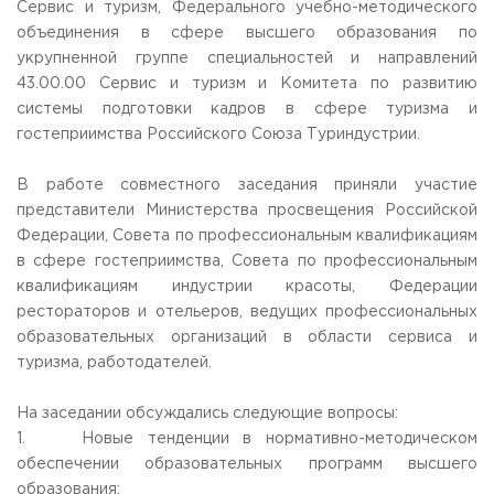
Сервис и туризм, Федерального учебно-методического
Приемная комиссия
объединения в сфере высшего образования по
пн-пт: с 10:00 до 17:00;
укрупненной группе специальностей и направлений
сб: с 10:00 до 15:30;
43.00.00 Сервис и туризм и Комитета по развитию
вс: выходной.
системы подготовки кадров в сфере туризма и
гостеприимства Российского Союза Туриндустрии.
В работе совместного заседания приняли участие
представители Министерства просвещения Российской
Федерации, Совета по профессиональным квалификациям
в сфере гостеприимства, Совета по профессиональным
квалификациям индустрии красоты, Федерации
рестораторов и отельеров, ведущих профессиональных
образовательных организаций в области сервиса и
туризма, работодателей.
На заседании обсуждались следующие вопросы:
1. Новые тенденции в нормативно-методическом
обеспечении образовательных программ высшего
образования;