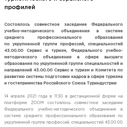
Общежитие / Кампус РГУТИС
Сведения об образовательной
организации
профилей
Работа с лицами с ОВЗ и инвалидами
Контакты
ЗАКАЗАТЬ ОБРАТНЫЙ ЗВОНОК
Состоялось совместное заседание Федерального
учебно-методического объединения в системе
Научная деятельность
среднего профессионального образования
АДРЕС
Дополнительное образование
141221, Московская обл.,
Городской округ
Пушкинский,
по укрупненной группе профессий, специальностей
пгт. Черкизово,
ул. Главная, 99
Федеральный ресурсный центр
43.00.00 Сервис и туризм, Федерального учебно-
Федеральное учебно-методическое объединение в
методического объединения в сфере высшего
ТЕЛЕФОНЫ
системе ВО
образования по укрупненной группе специальностей и
+7 (495) 940 83 00
Федеральное учебно-методическое объединение в
направлений 43.00.00 Сервис и туризм и Комитета по
+7 (495) 940 83 58 - Приемная комиссия
системе СПО
развитию системы подготовки кадров в сфере туризма
Профком
E-MAIL
и гостеприимства Российского Союза Туриндустрии
Конкурс ППС
info@rguts.ru
obrashenia@rguts.ru
14 апреля 2021 года в 11:30 в дистанционной форме на
priem@rguts.ru - Приемная комиссия
платформе ZOOM состоялось совместное заседание
ГРАФИК И РЕЖИМ РАБОТЫ
Федерального учебно-методического объединения в
пн-чт: с 09:00 до 18:00;
системе среднего профессионального образования по
пт: с 09:00 до 16:45;
укрупненной группе профессий, специальностей 43.00.00
сб-вс: выходной