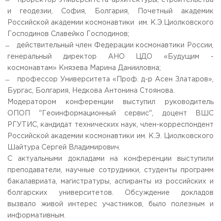
̶ проректор Университета архитектуры, строительства
Приемная комиссия
и геодезии, София, Болгария, Почетный академик
пн-пт: с 10:00 до 17:00;
Российской академии космонавтики им. К.Э.Циолковского
сб: с 10:00 до 15:30;
Господинов Славейко Господинов;
вс: выходной.
̶ действительный член Федерации космонавтики России,
генеральный директор АНО ЦДО «Будущим -
космонавтам» Князева Марина Данииловна;
̶ профессор Университета «Проф. д-р Асен Златаров»,
Бургас, Болгария, Недкова Антонина Стоянова.
Модератором конференции выступил руководитель
ОПОП "Геоинформационный сервис", доцент ВШС
РГУТИС, кандидат технических наук, член-корреспондент
Российской академии космонавтики им. К.Э. Циолковского
Шайтура Сергей Владимирович.
С актуальными докладами на конференции выступили
преподаватели, научные сотрудники, студенты программ
бакалавриата, магистратуры, аспиранты из российских и
болгарских университетов. Обсуждение докладов
вызвало живой интерес участников, было полезным и
информативным.