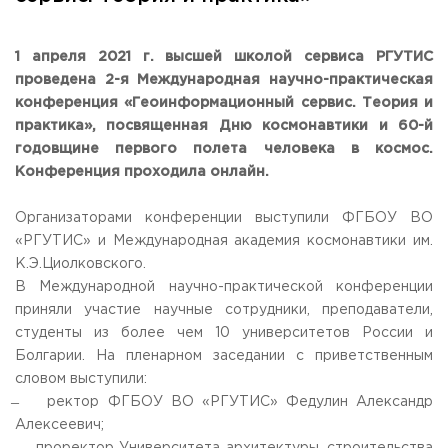
Общежитие / Кампус РГУТИС
Сведения об образовательной
организации
Работа с лицами с ОВЗ и инвалидами
Контакты
1 апреля 2021 г. высшей школой сервиса РГУТИС
ЗАКАЗАТЬ ОБРАТНЫЙ ЗВОНОК
проведена 2-я Международная научно-практическая
конференция «Геоинформационный сервис. Теория и
практика», посвященная Дню космонавтики и 60-й
Научная деятельность
АДРЕС
годовщине первого полета человека в космос.
Дополнительное образование
141221, Московская обл.,
Городской округ
Пушкинский,
Конференция проходила онлайн.
пгт. Черкизово,
ул. Главная, 99
Федеральный ресурсный центр
Федеральное учебно-методическое объединение в
ТЕЛЕФОНЫ
системе ВО
Организаторами конференции выступили ФГБОУ ВО
+7 (495) 940 83 00
Федеральное учебно-методическое объединение в
«РГУТИС» и Международная академия космонавтики им.
+7 (495) 940 83 58 - Приемная комиссия
системе СПО
К.Э.Циолковского.
Профком
E-MAIL
В Международной научно-практической конференции
Конкурс ППС
info@rguts.ru
приняли участие научные сотрудники, преподаватели,
obrashenia@rguts.ru
студенты из более чем 10 университетов России и
priem@rguts.ru - Приемная комиссия
Болгарии. На пленарном заседании с приветственным
ГРАФИК И РЕЖИМ РАБОТЫ
словом выступили:
пн-чт: с 09:00 до 18:00;
̶ ректор ФГБОУ ВО «РГУТИС» Федулин Александр
пт: с 09:00 до 16:45;
Алексеевич;
сб-вс: выходной