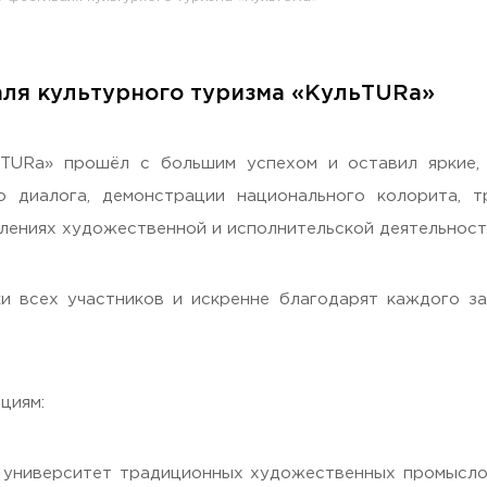
ля культурного туризма «КульTURa»
раждан
TURa» прошёл с большим успехом и оставил яркие, т
 диалога, демонстрации национального колорита, т
лениях художественной и исполнительской деятельнос
и всех участников и искренне благодарят каждого за
Гостеприимная Россия»
циям:
 «Наука – Сервису»
 университет традиционных художественных промысло