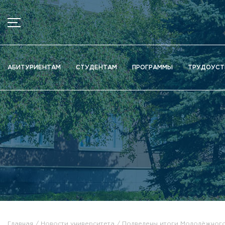
МЕНЮ
Новости
АБИТУРИЕНТАМ
СТУДЕНТАМ
ПРОГРАММЫ
ТРУДОУСТ
Объявления
Документы
Сведения об образовательной организации
Официально о приёме
Научная деятельность
Высшие школы / Институты / Департаменты
Дополнительное образование
Федеральный ресурсный центр
Вакантные места для приема (перевода)
Электронная информационно-образовательная среда (ЭИ
Главная
Новости университета
Подведены итоги Молодёжного