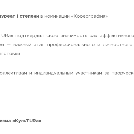
уреат I степени
в номинации «Хореография»
URa» подтвердил свою значимость как эффективного
нём — важный этап профессионального и личностного
дготовки
ллективам и индивидуальным участникам за творческо
ризма «КульTURa»