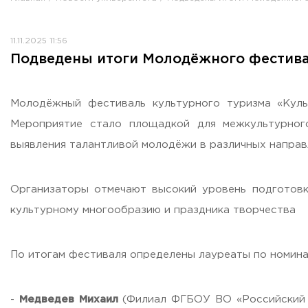
Противодействие коррупции
Антитеррористическая защищенность
11.11.2025 11:56
Жилищно-коммунальное хозяйство
Подведены итоги Молодёжного фестива
Визово-регистрационное сопровождение иностранных г
Центр классификации объектов туриндустрии
Партнерские проекты
Молодёжный фестиваль культурного туризма «Куль
Олимпиады
Мероприятие стало площадкой для межкультурного
Политика доступа, авторских прав и лицензирования
выявления талантливой молодёжи в различных направ
Сервис «Поступление в вуз онлайн»
Единое окно поддержки молодых семей»
Организаторы отмечают высокий уровень подготовк
Комната матери и ребенка
культурному многообразию и праздника творчества
Фирменный стиль
I Международный туристско-образовательный конгресс «
По итогам фестиваля определены лауреаты по номина
Молодежный фестиваль культурного туризма «КульTURа»
XXX-я Международная научно-практическая конференция
Антимонопольный комплаенс
-
Медведев Михаил
(Филиал ФГБОУ ВО «Российский