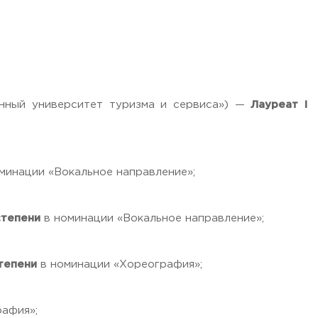
нный университет туризма и сервиса») —
Лауреат I
минации «Вокальное направление»;
степени
в номинации «Вокальное направление»;
степени
в номинации «Хореография»;
рафия»;