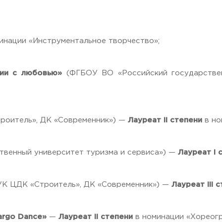
инации «Инструментальное творчество»;
сии с любовью»
(ФГБОУ ВО «Российский государстве
 Черкизово,
ул. Главная, 99
роитель», ДК «Современник») —
Лауреат II степени
в но
венный университет туризма и сервиса») —
Лауреат I 
К ЦДК «Строитель», ДК «Современник») —
Лауреат III 
argo Dance»
—
Лауреат II степени
в номинации «Хореог