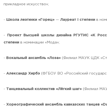
Бесплатная юридическая помощь
прикладное искусство»;
Филиал ФГБОУ ВО «РГУТИС» в г. Подольске
-
Школа лезгинки «Горец»
—
Лауреат I степени
в ном
ЗАКАЗАТЬ ОБРАТНЫЙ ЗВОНОК
-
Проект Высшей школы дизайна РГУТИС «К Рос
АДРЕС
141221, Московская обл.,
Городской округ
Пушкинский,
пгт.
степени
в номинации «Мода»;
ТЕЛЕФОНЫ
+7 (495) 940 83 00
-
Вокальный ансамбль «Лоза»
(Филиал МАУК ЦДК «Ст
+7 (495) 940 83 58 - Приемная комиссия
E-MAIL
info@rguts.ru
-
Александр Хирбэ
(ФГБОУ ВО «Российский государст
obrashenia@rguts.ru
priem@rguts.ru - Приемная комиссия
-
Танцевальный коллектив «Лёгкий шаг»
(Филиал МАУ
ГРАФИК И РЕЖИМ РАБОТЫ
пн-чт: с 09:00 до 18:00;
пт: с 09:00 до 16:45;
сб-вс: выходной
-
Хореографический ансамбль кавказских танцев «D