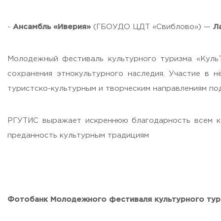
Приемная комиссия
пн-пт: с 10:00 до 17:00;
-
Ансамбль «Иверия»
(ГБОУДО ЦДТ «Свиблово») —
Ла
сб: с 10:00 до 15:30;
вс: выходной.
Молодежный фестиваль культурного туризма «КульT
сохранения этнокультурного наследия. Участие в 
туристско-культурным и творческим направлениям по
РГУТИС выражает искреннюю благодарность всем ко
преданность культурным традициям
Фотобанк Молодежного фестиваля культурного ту