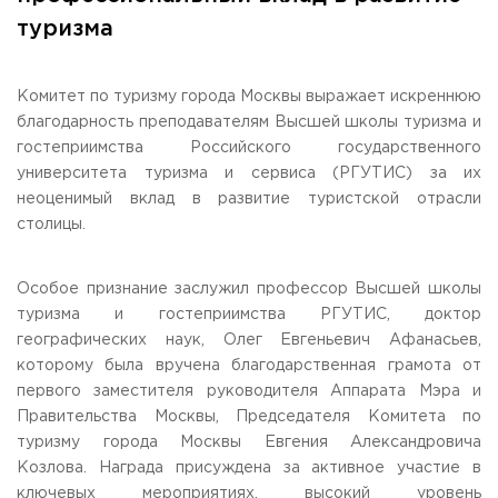
Общежитие / Кампус РГУТИС
Сведения об образовательной
организации
туризма
Работа с лицами с ОВЗ и инвалидами
Контакты
ЗАКАЗАТЬ ОБРАТНЫЙ ЗВОНОК
Комитет по туризму города Москвы выражает искреннюю
благодарность преподавателям Высшей школы туризма и
Научная деятельность
гостеприимства Российского государственного
АДРЕС
Дополнительное образование
141221, Московская обл.,
Городской округ
Пушкинский,
университета туризма и сервиса (РГУТИС) за их
пгт. Черкизово,
ул. Главная, 99
Федеральный ресурсный центр
неоценимый вклад в развитие туристской отрасли
Федеральное учебно-методическое объединение в
столицы.
ТЕЛЕФОНЫ
системе ВО
+7 (495) 940 83 00
Федеральное учебно-методическое объединение в
+7 (495) 940 83 58 - Приемная комиссия
системе СПО
Особое признание заслужил профессор Высшей школы
Профком
туризма и гостеприимства РГУТИС, доктор
E-MAIL
Конкурс ППС
info@rguts.ru
географических наук, Олег Евгеньевич Афанасьев,
obrashenia@rguts.ru
которому была вручена благодарственная грамота от
priem@rguts.ru - Приемная комиссия
первого заместителя руководителя Аппарата Мэра и
Правительства Москвы, Председателя Комитета по
ГРАФИК И РЕЖИМ РАБОТЫ
туризму города Москвы Евгения Александровича
пн-чт: с 09:00 до 18:00;
пт: с 09:00 до 16:45;
Козлова. Награда присуждена за активное участие в
сб-вс: выходной
ключевых мероприятиях, высокий уровень