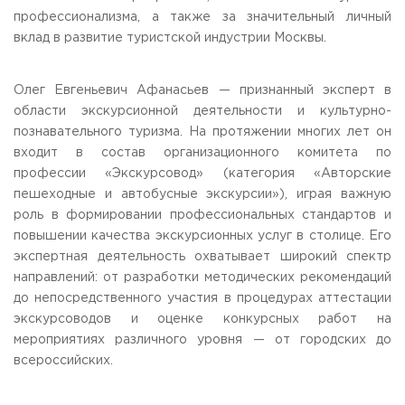
профессионализма, а также за значительный личный
Приемная комиссия
пн-пт: с 10:00 до 17:00;
вклад в развитие туристской индустрии Москвы.
сб: с 10:00 до 15:30;
вс: выходной.
Олег Евгеньевич Афанасьев — признанный эксперт в
области экскурсионной деятельности и культурно-
познавательного туризма. На протяжении многих лет он
входит в состав организационного комитета по
профессии «Экскурсовод» (категория «Авторские
пешеходные и автобусные экскурсии»), играя важную
роль в формировании профессиональных стандартов и
повышении качества экскурсионных услуг в столице. Его
экспертная деятельность охватывает широкий спектр
направлений: от разработки методических рекомендаций
до непосредственного участия в процедурах аттестации
экскурсоводов и оценке конкурсных работ на
мероприятиях различного уровня — от городских до
всероссийских.