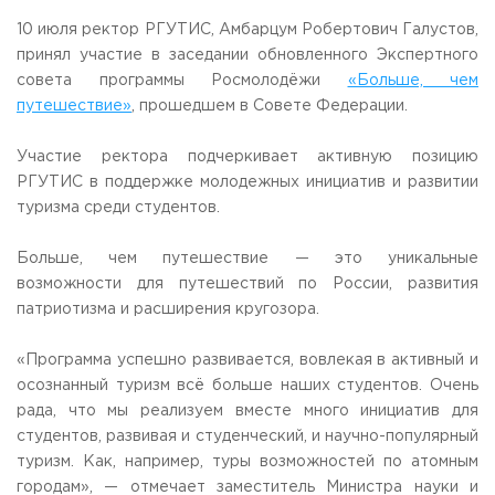
Общежитие / Кампус РГУТИС
Сведения об образовательной
организации
10 июля ректор РГУТИС, Амбарцум Робертович Галустов,
Работа с лицами с ОВЗ и инвалидами
принял участие в заседании обновленного Экспертного
Контакты
совета программы Росмолодёжи
«Больше, чем
ЗАКАЗАТЬ ОБРАТНЫЙ ЗВОНОК
путешествие»
, прошедшем в Совете Федерации.
Научная деятельность
АДРЕС
Участие ректора подчеркивает активную позицию
Дополнительное образование
141221, Московская обл.,
Городской округ
Пушкинский,
РГУТИС в поддержке молодежных инициатив и развитии
пгт. Черкизово,
ул. Главная, 99
Федеральный ресурсный центр
туризма среди студентов.
Федеральное учебно-методическое объединение в
ТЕЛЕФОНЫ
системе ВО
+7 (495) 940 83 00
Больше, чем путешествие — это уникальные
Федеральное учебно-методическое объединение в
+7 (495) 940 83 58 - Приемная комиссия
системе СПО
возможности для путешествий по России, развития
Профком
патриотизма и расширения кругозора.
E-MAIL
Конкурс ППС
info@rguts.ru
obrashenia@rguts.ru
«Программа успешно развивается, вовлекая в активный и
priem@rguts.ru - Приемная комиссия
осознанный туризм всё больше наших студентов. Очень
рада, что мы реализуем вместе много инициатив для
ГРАФИК И РЕЖИМ РАБОТЫ
студентов, развивая и студенческий, и научно-популярный
пн-чт: с 09:00 до 18:00;
пт: с 09:00 до 16:45;
туризм. Как, например, туры возможностей по атомным
сб-вс: выходной
городам», — отмечает заместитель Министра науки и