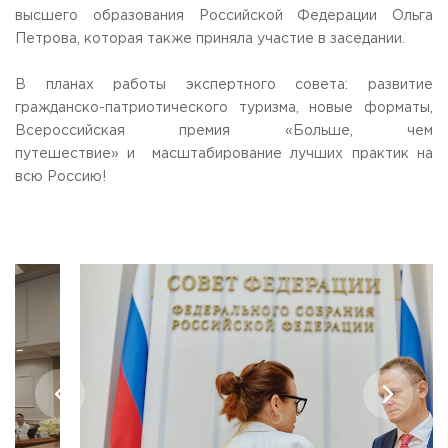
высшего образования Российской Федерации Ольга
Приемная комиссия
Петрова, которая также приняла участие в заседании.
пн-пт: с 10:00 до 17:00;
сб: с 10:00 до 15:30;
вс: выходной.
В планах работы экспертного совета: развитие
гражданско-патриотического туризма, новые форматы,
Всероссийская премия «Больше, чем
путешествие» и масштабирование лучших практик на
всю Россию!