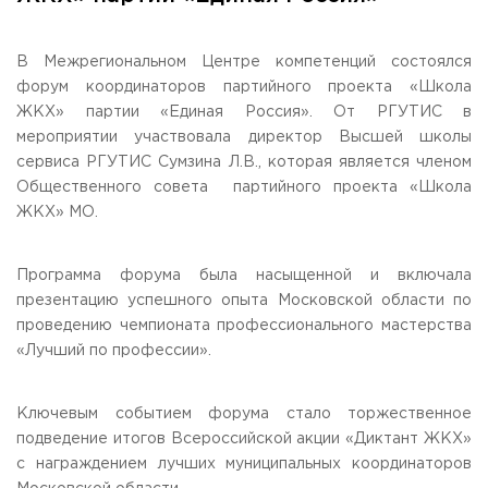
Общежитие / Кампус РГУТИС
Сведения об образовательной
организации
Работа с лицами с ОВЗ и инвалидами
Контакты
В Межрегиональном Центре компетенций состоялся
ЗАКАЗАТЬ ОБРАТНЫЙ ЗВОНОК
форум координаторов партийного проекта «Школа
ЖКХ» партии «Единая Россия». От РГУТИС в
мероприятии участвовала директор Высшей школы
Научная деятельность
АДРЕС
сервиса РГУТИС Сумзина Л.В., которая является членом
Дополнительное образование
141221, Московская обл.,
Городской округ
Пушкинский,
Общественного совета партийного проекта «Школа
пгт. Черкизово,
ул. Главная, 99
Федеральный ресурсный центр
ЖКХ» МО.
Федеральное учебно-методическое объединение в
ТЕЛЕФОНЫ
системе ВО
+7 (495) 940 83 00
Федеральное учебно-методическое объединение в
+7 (495) 940 83 58 - Приемная комиссия
системе СПО
Программа форума была насыщенной и включала
Профком
презентацию успешного опыта Московской области по
E-MAIL
Конкурс ППС
проведению чемпионата профессионального мастерства
info@rguts.ru
«Лучший по профессии».
obrashenia@rguts.ru
priem@rguts.ru - Приемная комиссия
ГРАФИК И РЕЖИМ РАБОТЫ
Ключевым событием форума стало торжественное
пн-чт: с 09:00 до 18:00;
подведение итогов Всероссийской акции «Диктант ЖКХ»
пт: с 09:00 до 16:45;
с награждением лучших муниципальных координаторов
сб-вс: выходной