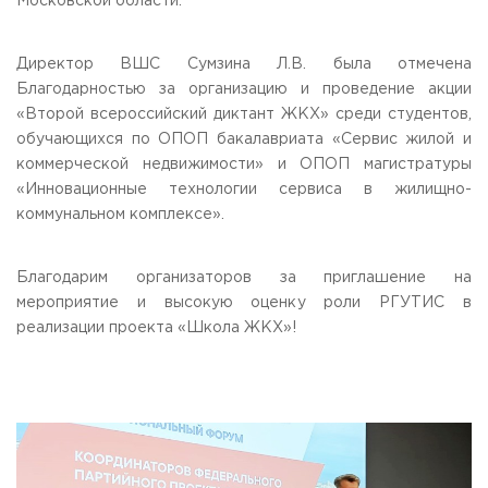
Московской области.
Приемная комиссия
пн-пт: с 10:00 до 17:00;
сб: с 10:00 до 15:30;
Директор ВШС Сумзина Л.В. была отмечена
вс: выходной.
Благодарностью за организацию и проведение акции
«Второй всероссийский диктант ЖКХ» среди студентов,
обучающихся по ОПОП бакалавриата «Сервис жилой и
коммерческой недвижимости» и ОПОП магистратуры
«Инновационные технологии сервиса в жилищно-
коммунальном комплексе».
Благодарим организаторов за приглашение на
мероприятие и высокую оценку роли РГУТИС в
реализации проекта «Школа ЖКХ»!