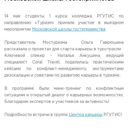
Общежитие / Кампус РГУТИС
Сведения об образовательной
организации
Работа с лицами с ОВЗ и инвалидами
Контакты
14 мая студенты 1 курса колледжа РГУТИС по
ЗАКАЗАТЬ ОБРАТНЫЙ ЗВОНОК
направлению «Туризм» приняли участие в выездном
мероприятии
Московской школы гостеприимства
Научная деятельность
АДРЕС
Представитель Мостуризма Ольга Гаврюшина
Дополнительное образование
141221, Московская обл.,
Городской округ
Пушкинский,
рассказала о проектах для старта карьеры в туротрасли.
пгт. Черкизово,
ул. Главная, 99
Федеральный ресурсный центр
Ключевой спикер - Наталья Анкушина, ведущий
Федеральное учебно-методическое объединение в
ТЕЛЕФОНЫ
системе ВО
специалист Coral Travel, поделилась практическими
+7 (495) 940 83 00
Федеральное учебно-методическое объединение в
кейсами по конфликт-менеджменту, инструментами
+7 (495) 940 83 58 - Приемная комиссия
системе СПО
деэскалации и советами по развитию карьеры в туризме.
Профком
E-MAIL
Конкурс ППС
info@rguts.ru
В программе были мини-тренинг по конфликтным
obrashenia@rguts.ru
ситуациям и открытый диалог о карьерных возможностях.
priem@rguts.ru - Приемная комиссия
Благодарим экспертов и участников за активность!
ГРАФИК И РЕЖИМ РАБОТЫ
пн-чт: с 09:00 до 18:00;
Подробности встречи в группе
Центра карьеры
РГУТИС!
пт: с 09:00 до 16:45;
сб-вс: выходной