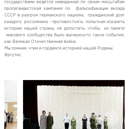
государствами ведётся невиданная по своим масштабам
Приемная комиссия
пропагандистская кампания по фальсификации вклада
пн-пт: с 10:00 до 17:00;
СССР в разгром германского нацизма, гражданский долг
сб: с 10:00 до 15:30;
каждого россиянина - противостоять попыткам исказить
вс: выходной.
историю нашей страны, не допустить, чтобы из памяти
мирового сообщества было вычеркнуто такое событие,
как Великая Отечественная война
Мы помним, чтим и гордимся историей нашей Родины.
#ргутис