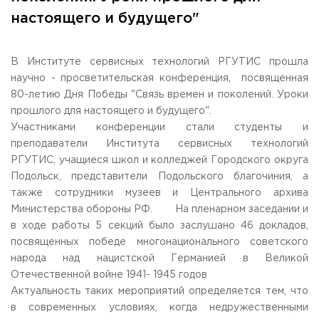
Общежитие / Кампус РГУТИС
Сведения об образовательной
организации
настоящего и будущего"
Работа с лицами с ОВЗ и инвалидами
Контакты
ЗАКАЗАТЬ ОБРАТНЫЙ ЗВОНОК
В Институте сервисных технологий РГУТИС прошла
научно - просветительская конференция, посвященная
Научная деятельность
80-летию Дня Победы "Связь времен и поколений. Уроки
АДРЕС
Дополнительное образование
141221, Московская обл.,
Городской округ
Пушкинский,
прошлого для настоящего и будущего".
пгт. Черкизово,
ул. Главная, 99
Федеральный ресурсный центр
Участниками конференции стали студенты и
Федеральное учебно-методическое объединение в
преподаватели Института сервисных технологий
ТЕЛЕФОНЫ
системе ВО
РГУТИС, учащиеся школ и колледжей Городского округа
+7 (495) 940 83 00
Федеральное учебно-методическое объединение в
Подольск, представители Подольского благочиния, а
+7 (495) 940 83 58 - Приемная комиссия
системе СПО
также сотрудники музеев и Центрального архива
Профком
E-MAIL
Министерства обороны РФ. На пленарном заседании и
Конкурс ППС
info@rguts.ru
в ходе работы 5 секций было заслушано 46 докладов,
obrashenia@rguts.ru
посвященных победе многонационального советского
priem@rguts.ru - Приемная комиссия
народа над нацистской Германией в Великой
ГРАФИК И РЕЖИМ РАБОТЫ
Отечественной войне 1941- 1945 годов
пн-чт: с 09:00 до 18:00;
Актуальность таких мероприятий определяется тем, что
пт: с 09:00 до 16:45;
в современных условиях, когда недружественными
сб-вс: выходной