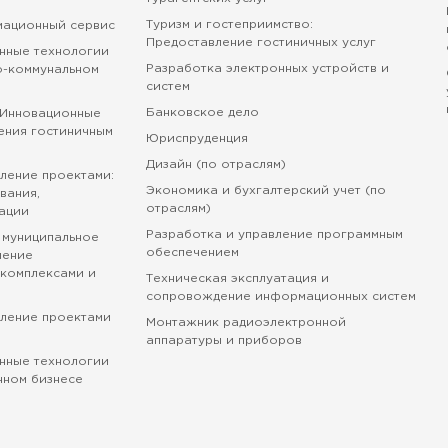
Туризм и гостеприимство:
мационный сервис
Предоставление гостиничных услуг
нные технологии
Разработка электронных устройств и
о-коммунальном
систем
Банковское дело
 Инновационные
ения гостиничным
Юриспруденция
Дизайн (по отраслям)
ление проектами:
Экономика и бухгалтерский учет (по
вания,
отраслям)
ации
Разработка и управление программным
 муниципальное
обеспечением
ление
комплексами и
Техническая эксплуатация и
сопровождение информационных систем
вление проектами
Монтажник радиоэлектронной
аппаратуры и приборов
нные технологии
нном бизнесе