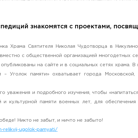
спедиций знакомятся с проектами, посвя
раждан
нка Храма Святителя Николая Чудотворца в Никулино
совместно с общественной организацией многодетных с
опубликованы на сайте и в социальных сетях храма. В 
 – Уголок памяти» охватывает города Московской, 
о уважения и подробного изучения, чтобы «напитатьс
 и культурной памяти военных лет, для обеспечени
Гостеприимная Россия»
беде! Никто не забыт, и ничто не забыто!
 «Наука – Сервису»
-relikvij-ugolok-pamyati/