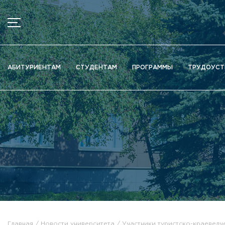
МЕНЮ
Новости
АБИТУРИЕНТАМ
СТУДЕНТАМ
ПРОГРАММЫ
ТРУДОУСТ
Объявления
Документы
Сведения об образовательной организации
Официально о приёме
Научная деятельность
Высшие школы / Институты / Департаменты
Дополнительное образование
Федеральный ресурсный центр
Вакантные места для приема (перевода)
Электронная информационно-образовательная среда (ЭИ
Главная
Новости университета
Участники туристско-краеведч