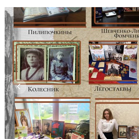
Бесплатная юридическая помощь
Филиал ФГБОУ ВО «РГУТИС» в г. Подольске
ЗАКАЗАТЬ ОБРАТНЫЙ ЗВОНОК
АДРЕС
141221, Московская обл.,
Городской округ
Пушкинский,
пгт.
ТЕЛЕФОНЫ
+7 (495) 940 83 00
+7 (495) 940 83 58 - Приемная комиссия
E-MAIL
info@rguts.ru
obrashenia@rguts.ru
priem@rguts.ru - Приемная комиссия
ГРАФИК И РЕЖИМ РАБОТЫ
пн-чт: с 09:00 до 18:00;
пт: с 09:00 до 16:45;
сб-вс: выходной