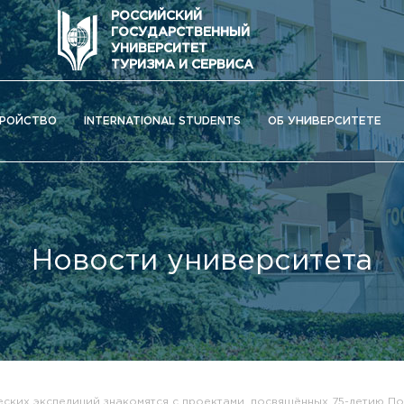
РОССИЙСКИЙ
ГОСУДАРСТВЕННЫЙ
УНИВЕРСИТЕТ
ТУРИЗМА И СЕРВИСА
РОЙСТВО
INTERNATIONAL STUDENTS
ОБ УНИВЕРСИТЕТЕ
Новости университета
ОС) университета
еских экспедиций знакомятся с проектами, посвящённых 75-летию П