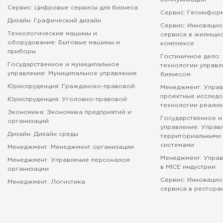
Сервис: Цифровые сервисы для бизнеса
Сервис: Геоинфор
Дизайн: Графический дизайн
Сервис: Инновацио
Технологические машины и
сервиса в жилищн
оборудование: Бытовые машины и
комплексе
приборы
Гостиничное дело:
Государственное и муниципальное
технологии управл
управление: Муниципальное управление
бизнесом
Юриспруденция: Гражданско-правовой
Менеджмент: Управ
проектные исследо
Юриспруденция: Уголовно-правовой
технологии реализ
Экономика: Экономика предприятий и
Государственное и
организаций
управление: Управ
Дизайн: Дизайн среды
территориальными 
системами
Менеджмент: Менеджмент организации
Менеджмент: Упра
Менеджмент: Управление персоналом
в MICE индустрии
организации
Сервис: Инновацио
Менеджмент: Логистика
сервиса в рестора
абитуриенту