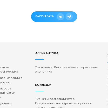
РАССКАЗАТЬ
АСПИРАНТУРА
венное
Экономика: Региональная и отраслевая
еры туризма
экономика
 впечатлений в
устрии
КОЛЛЕДЖ
равовое
ния услуг
)
Туризм и гостеприимство:
Предоставление туроператорских и
зуальных
турагентских услуг