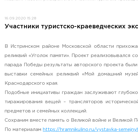
Противодействие коррупции
Антитеррористическая защищенность
16.09.2020 15:28
Жилищно-коммунальное хозяйство
Участники туристско-краеведческих эк
Визово-регистрационное сопровождение иностранных г
Центр классификации объектов туриндустрии
Партнерские проекты
В Истринском районе Московской области прихожа
Олимпиады
реликвий «Уголок памяти». Проект реализовывался 
Политика доступа, авторских прав и лицензирования
парада Победы результаты авторского проекта были 
Сервис «Поступление в вуз онлайн»
выставки семейных реликвий «Мой домашний музей
Единое окно поддержки молодых семей»
Краснодарского края.
Комната матери и ребенка
Подобные инициативы граждан заслуживают глубоког
Фирменный стиль
тиражирования вещей – трансляторов исторической
I Международный туристско-образовательный конгресс «
предметов и семейных коллекций.
Молодежный фестиваль культурного туризма «КульTURа»
Сохраним вместе память о Великой войне и Великой По
XXX-я Международная научно-практическая конференция
По материалам
https://hramnikulino.ru/vystavka-semejnyh
Антимонопольный комплаенс