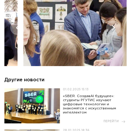
Приемная комиссия
пн-пт: с 10:00 до 17:00;
сб: с 10:00 до 15:30;
вс: выходной.
Другие новости
01.02.2025 15:13
«SBER. СоздавАI будущее»:
студенты РГУТИС изучают
цифровые технологии и
знакомятся с искусственным
интеллектом
ПЕРЕЙТИ
28.01.2025 18:36