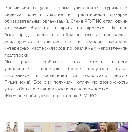
Общежитие / Кампус РГУТИС
Сведения об образовательной
организации
Российский государственный университет туризма и
Работа с лицами с ОВЗ и инвалидами
сервиса принял участие в традиционной ярмарке
Контакты
образовательных организаций. Стенд РГУТИС стал одним
ЗАКАЗАТЬ ОБРАТНЫЙ ЗВОНОК
из самых больших и ярких на ярмарке. На нем
были представлены все образовательные программы,
Научная деятельность
АДРЕС
реализуемые в университете, и примеры наиболее
Дополнительное образование
141221, Московская обл.,
Городской округ
Пушкинский,
интересных мастер-классов по различным направлениям
пгт. Черкизово,
ул. Главная, 99
Федеральный ресурсный центр
подготовки.
Федеральное учебно-методическое объединение в
ТЕЛЕФОНЫ
Мы рады сообщить, что стенд нашего
системе ВО
+7 (495) 940 83 00
университета посетило более полутора тысяч
Федеральное учебно-методическое объединение в
+7 (495) 940 83 58 - Приемная комиссия
системе СПО
школьников и родителей из городского округа
Профком
Пушкинский. Все они получили отличную возможность
E-MAIL
Конкурс ППС
узнать больше о нашем вузе и его возможностях.
info@rguts.ru
obrashenia@rguts.ru
Ждем всех абитуриентов в стенах РГУТИС!
priem@rguts.ru - Приемная комиссия
ГРАФИК И РЕЖИМ РАБОТЫ
пн-чт: с 09:00 до 18:00;
пт: с 09:00 до 16:45;
сб-вс: выходной