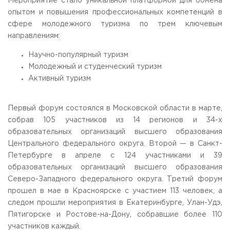
Мероприятие стало уникальной платформой для обмена
Приемная комиссия
опытом и повышения профессиональных компетенций в
пн-пт: с 10:00 до 17:00;
сфере молодежного туризма по трем ключевым
сб: с 10:00 до 15:30;
направлениям:
вс: выходной.
Научно-популярный туризм
Молодежный и студенческий туризм
Активный туризм
Первый форум состоялся в Московской области в марте,
собрав 105 участников из 14 регионов и 34-х
образовательных организаций высшего образования
Центрального федерального округа. Второй — в Санкт-
Петербурге в апреле с 124 участниками и 39
образовательных организаций высшего образования
Северо-Западного федерального округа. Третий форум
прошел в мае в Красноярске с участием 113 человек, а
следом прошли мероприятия в Екатеринбурге, Улан-Удэ,
Пятигорске и Ростове-на-Дону, собравшие более 110
участников каждый.