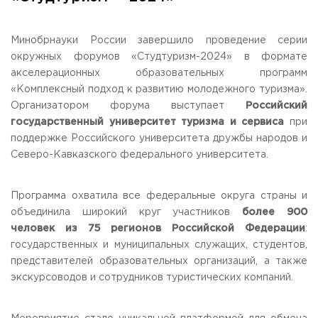
Общежитие / Кампус РГУТИС
Сведения об образовательной
организации
Работа с лицами с ОВЗ и инвалидами
Контакты
Минобрнауки России завершило проведение серии
ЗАКАЗАТЬ ОБРАТНЫЙ ЗВОНОК
окружных форумов «Студтуризм-2024» в формате
акселерационных образовательных программ
«Комплексный подход к развитию молодежного туризма».
Научная деятельность
АДРЕС
Организатором форума выступает
Российский
Дополнительное образование
141221, Московская обл.,
Городской округ
Пушкинский,
государственный университет туризма и сервиса
при
пгт. Черкизово,
ул. Главная, 99
Федеральный ресурсный центр
поддержке Российского университета дружбы народов и
Федеральное учебно-методическое объединение в
ТЕЛЕФОНЫ
системе ВО
Северо-Кавказского федерального университета.
+7 (495) 940 83 00
Федеральное учебно-методическое объединение в
+7 (495) 940 83 58 - Приемная комиссия
системе СПО
Профком
Программа охватила все федеральные округа страны и
E-MAIL
Конкурс ППС
объединила широкий круг участников
более 900
info@rguts.ru
человек из 75 регионов Российской Федерации
:
obrashenia@rguts.ru
priem@rguts.ru - Приемная комиссия
государственных и муниципальных служащих, студентов,
представителей образовательных организаций, а также
ГРАФИК И РЕЖИМ РАБОТЫ
экскурсоводов и сотрудников туристических компаний.
пн-чт: с 09:00 до 18:00;
пт: с 09:00 до 16:45;
сб-вс: выходной