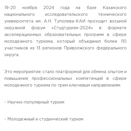
Общежитие / Кампус РГУТИС
Сведения об образовательной
организации
19-20 ноября 2024 года на базе Казанского
Работа с лицами с ОВЗ и инвалидами
национального исследовательского технического
Контакты
университета им. А.Н. Туполева-КАИ проходит восьмой
ЗАКАЗАТЬ ОБРАТНЫЙ ЗВОНОК
окружной форум «Студтуризм-2024» в формате
акселерационных образовательных программ в сфере
Научная деятельность
АДРЕС
молодежного туризма, который объединил более 110
Дополнительное образование
141221, Московская обл.,
Городской округ
Пушкинский,
участников из 13 регионов Приволжского федерального
пгт. Черкизово,
ул. Главная, 99
Федеральный ресурсный центр
округа.
Федеральное учебно-методическое объединение в
ТЕЛЕФОНЫ
системе ВО
+7 (495) 940 83 00
Федеральное учебно-методическое объединение в
Это мероприятие стало платформой для обмена опытом и
+7 (495) 940 83 58 - Приемная комиссия
системе СПО
повышения профессиональных компетенций в сфере
Профком
E-MAIL
молодежного туризма по трем ключевым направлениям:
Конкурс ППС
info@rguts.ru
obrashenia@rguts.ru
priem@rguts.ru - Приемная комиссия
- Научно-популярный туризм
ГРАФИК И РЕЖИМ РАБОТЫ
пн-чт: с 09:00 до 18:00;
- Молодежный и студенческий туризм
пт: с 09:00 до 16:45;
сб-вс: выходной