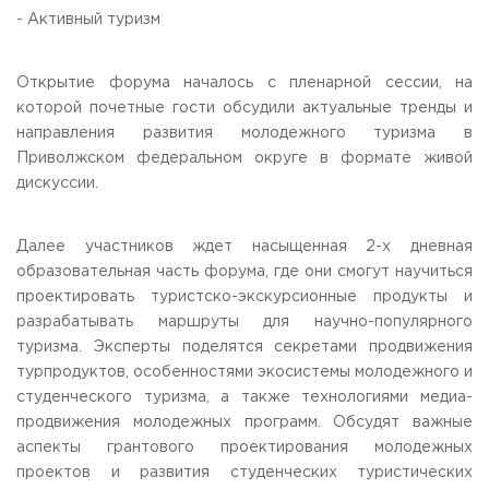
- Активный туризм
Приемная комиссия
пн-пт: с 10:00 до 17:00;
сб: с 10:00 до 15:30;
Открытие форума началось с пленарной сессии, на
вс: выходной.
которой почетные гости обсудили актуальные тренды и
направления развития молодежного туризма в
Приволжском федеральном округе в формате живой
дискуссии.
Далее участников ждет насыщенная 2-х дневная
образовательная часть форума, где они смогут научиться
проектировать туристско-экскурсионные продукты и
разрабатывать маршруты для научно-популярного
туризма. Эксперты поделятся секретами продвижения
турпродуктов, особенностями экосистемы молодежного и
студенческого туризма, а также технологиями медиа-
продвижения молодежных программ. Обсудят важные
аспекты грантового проектирования молодежных
проектов и развития студенческих туристических