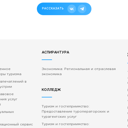
РАССКАЗАТЬ
АСПИРАНТУРА
венное
Экономика: Региональная и отраслевая
еры туризма
экономика
 впечатлений в
устрии
КОЛЛЕДЖ
равовое
ния услуг
)
Туризм и гостеприимство:
Предоставление туроператорских и
зуальных
турагентских услуг
Туризм и гостеприимство:
мационный сервис