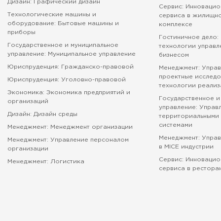
Дизайн: Графический дизайн
Сервис: Инновацио
Технологические машины и
сервиса в жилищн
оборудование: Бытовые машины и
комплексе
приборы
Гостиничное дело:
Государственное и муниципальное
технологии управл
управление: Муниципальное управление
бизнесом
Юриспруденция: Гражданско-правовой
Менеджмент: Управ
проектные исследо
Юриспруденция: Уголовно-правовой
технологии реализ
Экономика: Экономика предприятий и
Государственное и
организаций
управление: Управ
Дизайн: Дизайн среды
территориальными 
системами
Менеджмент: Менеджмент организации
Менеджмент: Упра
Менеджмент: Управление персоналом
в MICE индустрии
организации
Сервис: Инновацио
Менеджмент: Логистика
сервиса в рестора
абитуриенту