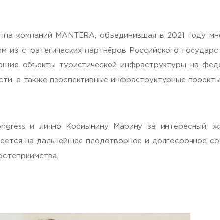
уппа компаний MANTERA, объединившая в 2021 году м
им из стратегических партнёров Российского государс
щие объекты туристической инфраструктуры на феде
сти, а также перспективные инфраструктурные проекты
 Черкизово,
ул. Главная, 99
ngress и лично Космынину Марину за интересный, жи
еется на дальнейшее плодотворное и долгосрочное со
остеприимства.