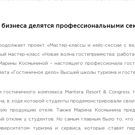
 бизнеса делятся профессиональными се
раждан
одолжает проект «Мастер-классы и кейс-сессии с вед
й мастер-класс «Новая волна гостеприимства: работа
) Марины Космыниной – настоящего профессионала гос
иата «Гостиничное дело» Высшей школы туризма и гост
 гостиничного комплекса Mantera Resort & Congress.
на, в ходе которой студенты продемонстрировали свои 
Гостеприимная Россия»
ную продукцию отеля. Также Марина Космынина пред
ый отклик у студентов. Но самым главным было то, чт
 «Наука – Сервису»
иверситетом туризма и сервиса, которые ставят пе