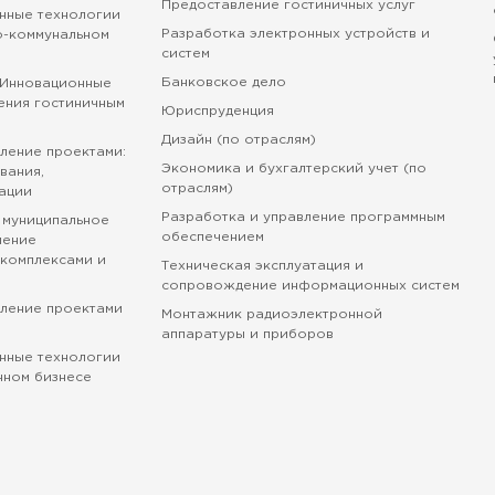
Предоставление гостиничных услуг
нные технологии
Разработка электронных устройств и
о-коммунальном
систем
Банковское дело
 Инновационные
ения гостиничным
Юриспруденция
Дизайн (по отраслям)
ление проектами:
Экономика и бухгалтерский учет (по
вания,
отраслям)
ации
Разработка и управление программным
 муниципальное
обеспечением
ление
комплексами и
Техническая эксплуатация и
сопровождение информационных систем
вление проектами
Монтажник радиоэлектронной
аппаратуры и приборов
нные технологии
нном бизнесе