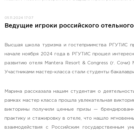
Противодействие коррупции
Антитеррористическая защищенность
05.11.2024 17:07
Жилищно-коммунальное хозяйство
Ведущие игроки российского отельного
Визово-регистрационное сопровождение иностранных г
Центр классификации объектов туриндустрии
Партнерские проекты
Высшая школа туризма и гостеприимства РГУТИС пр
Олимпиады
начале ноября 2024 года в РГУТИС прошел интересны
Политика доступа, авторских прав и лицензирования
развитию отеля Mantera Resort & Congress (г. Сочи
Сервис «Поступление в вуз онлайн»
Участниками мастер-класса стали студенты бакалавр
Единое окно поддержки молодых семей»
Комната матери и ребенка
Марина рассказала нашим студентам о деятельности
Фирменный стиль
рамках мастер класса прошла увлекательная виктори
I Международный туристско-образовательный конгресс «
викторины получили ценные призы — брендирован
Молодежный фестиваль культурного туризма «КульTURа»
практику и стажировку в отеле, что нашло мгновенн
XXX-я Международная научно-практическая конференция
взаимодействия с Российским государственным ун
Антимонопольный комплаенс