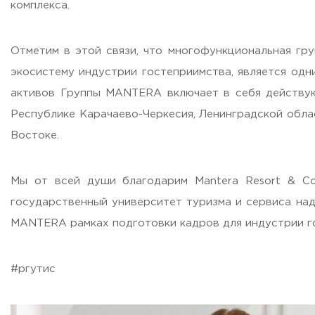
комплекса.
Бесплатная юридическая помощь
Филиал ФГБОУ ВО «РГУТИС» в г. Подольске
Отметим в этой связи, что многофункциональная гр
ЗАКАЗАТЬ ОБРАТНЫЙ ЗВОНОК
экосистему индустрии гостеприимства, является одн
активов Группы MANTERA включает в себя действую
АДРЕС
Республике Карачаево-Черкесия, Ленинградской обла
141221, Московская обл.,
Городской округ
Пушкинский,
пгт.
Востоке.
ТЕЛЕФОНЫ
+7 (495) 940 83 00
+7 (495) 940 83 58 - Приемная комиссия
Мы от всей души благодарим Mantera Resort & Co
E-MAIL
государственный университет туризма и сервиса над
info@rguts.ru
MANTERA рамках подготовки кадров для индустрии г
obrashenia@rguts.ru
priem@rguts.ru - Приемная комиссия
ГРАФИК И РЕЖИМ РАБОТЫ
#ргутис
пн-чт: с 09:00 до 18:00;
пт: с 09:00 до 16:45;
сб-вс: выходной