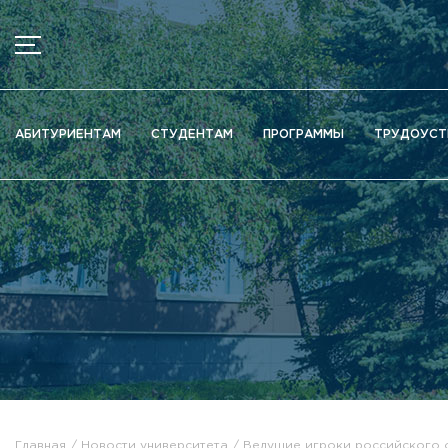
МЕНЮ
Новости
АБИТУРИЕНТАМ
СТУДЕНТАМ
ПРОГРАММЫ
ТРУДОУСТ
Объявления
Документы
Сведения об образовательной организации
Официально о приёме
Научная деятельность
Высшие школы / Институты / Департаменты
Дополнительное образование
Федеральный ресурсный центр
Вакантные места для приема (перевода)
Электронная информационно-образовательная среда (ЭИ
Главная
Новости университета
Ведущие игроки российского о