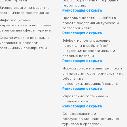
сфере туризма
особо охраняемых природных
территориях
Бизнес-стратегии развития
Регистрация открыта
гостиничного предприятия
Правовые новеллы и кейсы в
Информационно-
работе предприятия туризма и
маркетинговые и цифровые
гостеприимства
сервисы для сферы туризма
Регистрация открыта
Стратегические подходы к
Эффективное управление
управлению доходом
проектами в событийной
гостиничных предприятий
индустрии: корпоративные и
деловые поездки
Регистрация открыта
Искусство клиентоцентричности
в индустрии гостеприимства: как
обеспечить
персонализированный сервис
Регистрация открыта
Управление гостиничным
предприятием
Регистрация открыта
Сопровождение и
обслуживание маломобильных
туристов в средствах