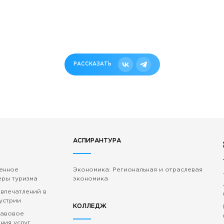
РАССКАЗАТЬ
АСПИРАНТУРА
венное
Экономика: Региональная и отраслевая
еры туризма
экономика
 впечатлений в
устрии
КОЛЛЕДЖ
равовое
ния услуг