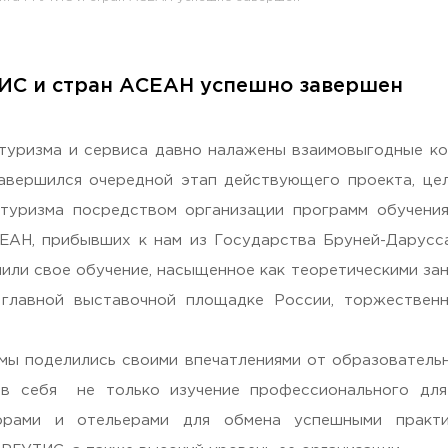
ТИС и стран АСЕАН успешно завершен
раждан
уризма и сервиса давно налажены взаимовыгодные ко
авершился очередной этап действующего проекта, цел
туризма посредством организации программ обучени
ЕАН, прибывших к нам из Государства Бруней-Дарусс
ли свое обучение, насыщенное как теоретическими заня
 главной выставочной площадке России, торжествен
Гостеприимная Россия»
мы поделились своими впечатлениями от образовательн
 в себя не только изучение профессионального для
 «Наука – Сервису»
орами и отельерами для обмена успешными практи