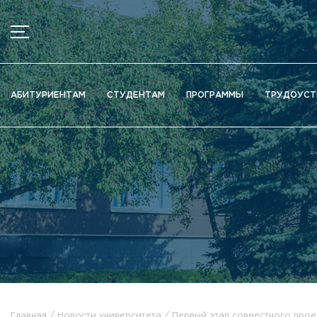
МЕНЮ
Новости
АБИТУРИЕНТАМ
СТУДЕНТАМ
ПРОГРАММЫ
ТРУДОУСТ
Объявления
Документы
Сведения об образовательной организации
Официально о приёме
Научная деятельность
Высшие школы / Институты / Департаменты
Дополнительное образование
Федеральный ресурсный центр
Вакантные места для приема (перевода)
Электронная информационно-образовательная среда (ЭИ
Главная
Новости университета
Первый этап совместного прое