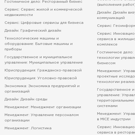
Гостиничное дело: Ресторанный бизнес
(выполнения работ
Сервис: Сервис жилой и коммерческой
Дизайн: Дизайн ви
недвижимости
коммуникаций
Сервис: Цифровые сервисы для бизнеса
Сервис: Геоинфор
Дизайн: Графический дизайн
Сервис: Инновацио
Технологические машины и
сервиса в жилищн
оборудование: Бытовые машины и
комплексе
приборы
Гостиничное дело:
Государственное и муниципальное
технологии управл
управление: Муниципальное управление
бизнесом
Юриспруденция: Гражданско-правовой
Менеджмент: Управ
проектные исследо
Юриспруденция: Уголовно-правовой
технологии реализ
Экономика: Экономика предприятий и
Государственное и
организаций
управление: Управ
Дизайн: Дизайн среды
территориальными 
системами
Менеджмент: Менеджмент организации
Менеджмент: Упра
Менеджмент: Управление персоналом
в MICE индустрии
организации
Сервис: Инновацио
Менеджмент: Логистика
сервиса в рестора