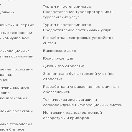
)
Туризм и гостеприимство:
Предоставление туроператорских и
зуальных
турагентских услуг
Туризм и гостеприимство:
мационный сервис
Предоставление гостиничных услуг
нные технологии
Разработка электронных устройств и
о-коммунальном
систем
Банковское дело
 Инновационные
ения гостиничным
Юриспруденция
Дизайн (по отраслям)
ление проектами:
Экономика и бухгалтерский учет (по
вания,
отраслям)
ации
Разработка и управление программным
 муниципальное
обеспечением
ление
комплексами и
Техническая эксплуатация и
сопровождение информационных систем
вление проектами
Монтажник радиоэлектронной
аппаратуры и приборов
нные технологии
нном бизнесе