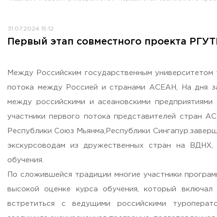
Противодействие коррупции
Антитеррористическая защищенность
31.07.2024 15:12
Жилищно-коммунальное хозяйство
Первый этап совместного проекта РГУ
Визово-регистрационное сопровождение иностранных г
Центр классификации объектов туриндустрии
Партнерские проекты
Между Российским государственным университетом т
Олимпиады
потока между Россией и странами АСЕАН, На дня з
Политика доступа, авторских прав и лицензирования
между российскими и асеановскими предприятиями 
Сервис «Поступление в вуз онлайн»
участники первого потока представителей стран АС
Единое окно поддержки молодых семей»
Республики Союз Мьянма,Республики Сингапур.заверши
Комната матери и ребенка
экскурсоводам из дружественных стран на ВДНХ,
Фирменный стиль
обучения.
I Международный туристско-образовательный конгресс «
По сложившейся традиции многие участники програм
Молодежный фестиваль культурного туризма «КульTURа»
высокой оценке курса обучения, который включал
XXX-я Международная научно-практическая конференция
встретиться с ведущими российскими туроперат
Антимонопольный комплаенс