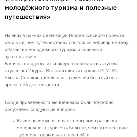
Общежитие / Кампус РГУТИС
Сведения об образовательной
организации
молодёжного туризма и полезные
Работа с лицами с ОВЗ и инвалидами
путешествия»
Контакты
ЗАКАЗАТЬ ОБРАТНЫЙ ЗВОНОК
На днях в рамках реализации Всероссийского проекта
Научная деятельность
АДРЕС
«Больше, чем путешествие» состоялся вебинар на тему:
Дополнительное образование
141221, Московская обл.,
Городской округ
Пушкинский,
«Развитие молодёжного туризма и полезные
пгт. Черкизово,
ул. Главная, 99
Федеральный ресурсный центр
путешествия».
Федеральное учебно-методическое объединение в
ТЕЛЕФОНЫ
В качестве одного из спикеров вебинара выступила
системе ВО
+7 (495) 940 83 00
студентка 2 курса Высшей школы сервиса РГУТИС
Федеральное учебно-методическое объединение в
+7 (495) 940 83 58 - Приемная комиссия
системе СПО
Ульяна Сорокина, имеющая за плечами богатый опыт
Профком
проектной деятельности.
E-MAIL
Конкурс ППС
info@rguts.ru
obrashenia@rguts.ru
Входе проведенного ею вебинара были подробно
priem@rguts.ru - Приемная комиссия
обсуждены следующие вопросы:
ГРАФИК И РЕЖИМ РАБОТЫ
Какие возможности дает программа развития
пн-чт: с 09:00 до 18:00;
пт: с 09:00 до 16:45;
молодёжного туризма «Больше, чем путешествия»
сб-вс: выходной
туроператорам и как в нее войти;