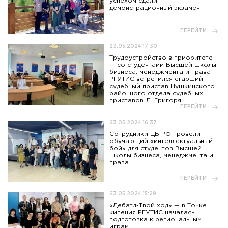
успехом сдали
демонстрационный экзамен
ПЕРЕЙТИ
23.05.2024 17:30
Трудоустройство в приоритете
— со студентами Высшей школы
бизнеса, менеджмента и права
РГУТИС встретился старший
судебный пристав Пушкинского
районного отдела судебных
приставов Л. Григорян
ПЕРЕЙТИ
23.05.2024 16:37
Сотрудники ЦБ РФ провели
обучающий «интеллектуальный
бой» для студентов Высшей
школы бизнеса, менеджмента и
права
ПЕРЕЙТИ
23.05.2024 15:29
«Дебатл-Твой ход» — в Точке
кипения РГУТИС началась
подготовка к региональным
играм