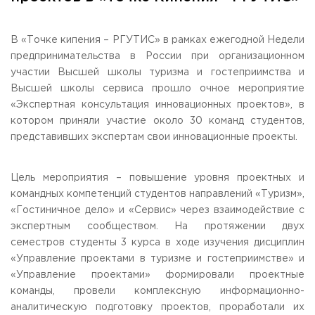
Общежитие / Кампус РГУТИС
Сведения об образовательной
организации
Работа с лицами с ОВЗ и инвалидами
Контакты
В «Точке кипения – РГУТИС» в рамках ежегодной Недели
ЗАКАЗАТЬ ОБРАТНЫЙ ЗВОНОК
предпринимательства в России при организационном
участии Высшей школы туризма и гостеприимства и
Высшей школы сервиса прошло очное мероприятие
Научная деятельность
АДРЕС
«Экспертная консультация инновационных проектов», в
Дополнительное образование
141221, Московская обл.,
Городской округ
Пушкинский,
котором приняли участие около 30 команд студентов,
пгт. Черкизово,
ул. Главная, 99
Федеральный ресурсный центр
представивших экспертам свои инновационные проекты.
Федеральное учебно-методическое объединение в
ТЕЛЕФОНЫ
системе ВО
+7 (495) 940 83 00
Федеральное учебно-методическое объединение в
+7 (495) 940 83 58 - Приемная комиссия
системе СПО
Цель мероприятия – повышение уровня проектных и
Профком
командных компетенций студентов направлений «Туризм»,
E-MAIL
Конкурс ППС
«Гостиничное дело» и «Сервис» через взаимодействие с
info@rguts.ru
экспертным сообществом. На протяжении двух
obrashenia@rguts.ru
priem@rguts.ru - Приемная комиссия
семестров студенты 3 курса в ходе изучения дисциплин
«Управление проектами в туризме и гостеприимстве» и
ГРАФИК И РЕЖИМ РАБОТЫ
«Управление проектами» формировали проектные
пн-чт: с 09:00 до 18:00;
команды, провели комплексную информационно-
пт: с 09:00 до 16:45;
сб-вс: выходной
аналитическую подготовку проектов, проработали их