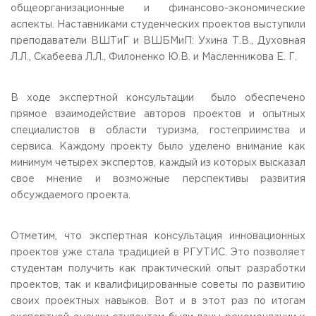
общеорганизационные и финансово-экономические
Приемная комиссия
аспекты. Наставниками студенческих проектов выступили
пн-пт: с 10:00 до 17:00;
преподаватели ВШТиГ и ВШБМиП: Ухина Т.В., Духовная
сб: с 10:00 до 15:30;
вс: выходной.
Л.Л., Скабеева Л.Л., Филоненко Ю.В. и Масленникова Е. Г.
В ходе экспертной консультации было обеспечено
прямое взаимодействие авторов проектов и опытных
специалистов в области туризма, гостеприимства и
сервиса. Каждому проекту было уделено внимание как
минимум четырех экспертов, каждый из которых высказал
свое мнение и возможные перспективы развития
обсуждаемого проекта.
Отметим, что экспертная консультация инновационных
проектов уже стала традицией в РГУТИС. Это позволяет
студентам получить как практический опыт разработки
проектов, так и квалифицированные советы по развитию
своих проектных навыков. Вот и в этот раз по итогам