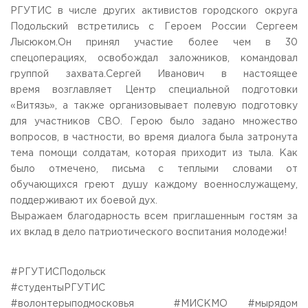
РГУТИС в числе других активистов городского округа
Приемная комиссия
Подольский встретились с Героем России Сергеем
пн-пт: с 10:00 до 17:00;
сб: с 10:00 до 15:30;
Лысюком.Он принял участие более чем в 30
вс: выходной.
спецоперациях, освобождал заложников, командовал
группой захвата.Сергей Иванович в настоящее
время возглавляет Центр специальной подготовки
«Витязь», а также организовывает полевую подготовку
для участников СВО. Герою было задано множество
вопросов, в частности, во время диалога была затронута
тема помощи солдатам, которая приходит из тыла. Как
было отмечено, письма с теплыми словами от
обучающихся греют душу каждому военнослужащему,
поддерживают их боевой дух.
Выражаем благодарность всем приглашенным гостям за
их вклад в дело патриотического воспитания молодежи!
#РГУТИСПодольск
#студентыРГУТИС
#волонтерыподмосковья #МИСКМО #мырядом