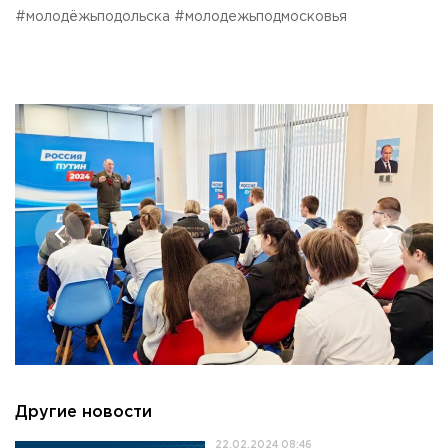
#молодёжьподольска #молодежьподмосковья
Другие новости
22.02.2024 08:46