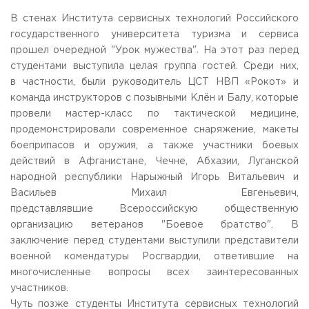
Общежитие / Кампус РГУТИС
Сведения об образовательной
организации
В стенах Института сервисных технологий Российского
Работа с лицами с ОВЗ и инвалидами
государственного университета туризма и сервиса
Контакты
прошел очередной "Урок мужества". На этот раз перед
ЗАКАЗАТЬ ОБРАТНЫЙ ЗВОНОК
студентами выступила целая группа гостей. Среди них,
в частности, были руководитель ЦСТ НВП «Рокот» и
Научная деятельность
АДРЕС
команда инструкторов с позывными Клён и Балу, которые
Дополнительное образование
141221, Московская обл.,
Городской округ
Пушкинский,
провели мастер-класс по тактической медицине,
пгт. Черкизово,
ул. Главная, 99
Федеральный ресурсный центр
продемонстрировали современное снаряжение, макеты
Федеральное учебно-методическое объединение в
ТЕЛЕФОНЫ
боеприпасов и оружия, а также участники боевых
системе ВО
+7 (495) 940 83 00
действий в Афганистане, Чечне, Абхазии, Луганской
Федеральное учебно-методическое объединение в
+7 (495) 940 83 58 - Приемная комиссия
системе СПО
народной республики Нарыжный Игорь Витальевич и
Профком
Васильев Михаил Евгеньевич,
E-MAIL
Конкурс ППС
представлявшие Всероссийскую общественную
info@rguts.ru
obrashenia@rguts.ru
организацию ветеранов "Боевое братство". В
priem@rguts.ru - Приемная комиссия
заключение перед студентами выступили представители
военной комендатуры Росгвардии, ответившие на
ГРАФИК И РЕЖИМ РАБОТЫ
многочисленные вопросы всех заинтересованных
пн-чт: с 09:00 до 18:00;
пт: с 09:00 до 16:45;
участников.
сб-вс: выходной
Чуть позже студенты Института сервисных технологий