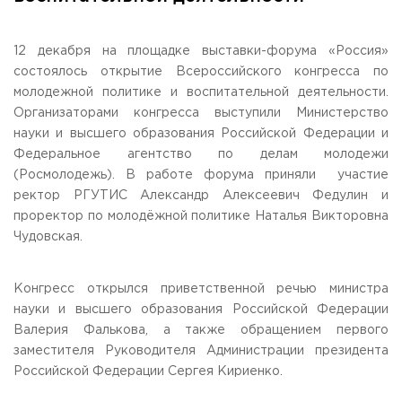
Общежитие / Кампус РГУТИС
Сведения об образовательной
организации
Работа с лицами с ОВЗ и инвалидами
Контакты
12 декабря на площадке выставки-форума «Россия»
ЗАКАЗАТЬ ОБРАТНЫЙ ЗВОНОК
состоялось открытие Всероссийского конгресса по
молодежной политике и воспитательной деятельности.
Организаторами конгресса выступили Министерство
Научная деятельность
АДРЕС
науки и высшего образования Российской Федерации и
Дополнительное образование
141221, Московская обл.,
Городской округ
Пушкинский,
Федеральное агентство по делам молодежи
пгт. Черкизово,
ул. Главная, 99
Федеральный ресурсный центр
(Росмолодежь). В работе форума приняли участие
Федеральное учебно-методическое объединение в
ТЕЛЕФОНЫ
системе ВО
ректор РГУТИС Александр Алексеевич Федулин и
+7 (495) 940 83 00
Федеральное учебно-методическое объединение в
проректор по молодёжной политике Наталья Викторовна
+7 (495) 940 83 58 - Приемная комиссия
системе СПО
Чудовская.
Профком
E-MAIL
Конкурс ППС
info@rguts.ru
Конгресс открылся приветственной речью министра
obrashenia@rguts.ru
priem@rguts.ru - Приемная комиссия
науки и высшего образования Российской Федерации
Валерия Фалькова, а также обращением первого
ГРАФИК И РЕЖИМ РАБОТЫ
заместителя Руководителя Администрации президента
пн-чт: с 09:00 до 18:00;
Российской Федерации Сергея Кириенко.
пт: с 09:00 до 16:45;
сб-вс: выходной