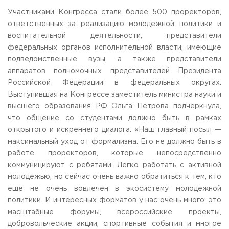
Приемная комиссия
Участниками Конгресса стали более 500 проректоров,
пн-пт: с 10:00 до 17:00;
ответственных за реализацию молодежной политики и
сб: с 10:00 до 15:30;
воспитательной деятельности, представители
вс: выходной.
федеральных органов исполнительной власти, имеющие
подведомственные вузы, а также представители
аппаратов полномочных представителей Президента
Российской Федерации в федеральных округах.
Выступившая на Конгрессе заместитель министра науки и
высшего образования РФ Ольга Петрова подчеркнула,
что общение со студентами должно быть в рамках
открытого и искреннего диалога. «Наш главный посыл —
максимальный уход от формализма. Его не должно быть в
работе проректоров, которые непосредственно
коммуницируют с ребятами. Легко работать с активной
молодежью, но сейчас очень важно обратиться к тем, кто
еще не очень вовлечен в экосистему молодежной
политики. И интересных форматов у нас очень много: это
масштабные форумы, всероссийские проекты,
добровольческие акции, спортивные события и многое