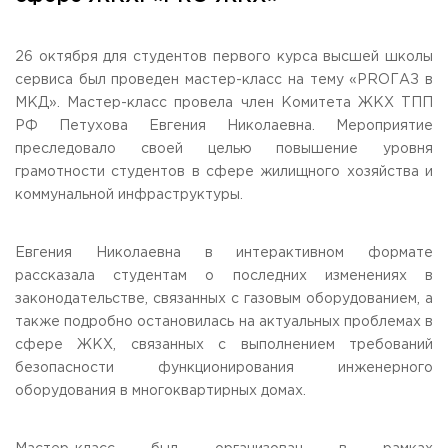
Общежитие / Кампус РГУТИС
Сведения об образовательной
организации
Работа с лицами с ОВЗ и инвалидами
Контакты
26 октября для студентов первого курса высшей школы
ЗАКАЗАТЬ ОБРАТНЫЙ ЗВОНОК
сервиса был проведен мастер-класс на тему «PROГАЗ в
МКД». Мастер-класс провела член Комитета ЖКХ ТПП
РФ Петухова Евгения Николаевна. Мероприятие
Научная деятельность
АДРЕС
преследовало своей целью повышение уровня
Дополнительное образование
141221, Московская обл.,
Городской округ
Пушкинский,
грамотности студентов в сфере жилищного хозяйства и
пгт. Черкизово,
ул. Главная, 99
Федеральный ресурсный центр
коммунальной инфраструктуры.
Федеральное учебно-методическое объединение в
ТЕЛЕФОНЫ
системе ВО
+7 (495) 940 83 00
Федеральное учебно-методическое объединение в
+7 (495) 940 83 58 - Приемная комиссия
системе СПО
Евгения Николаевна в интерактивном формате
Профком
рассказала студентам о последних изменениях в
E-MAIL
Конкурс ППС
законодательстве, связанных с газовым оборудованием, а
info@rguts.ru
также подробно остановилась на актуальных проблемах в
obrashenia@rguts.ru
priem@rguts.ru - Приемная комиссия
сфере ЖКХ, связанных с выполнением требований
безопасности функционирования инженерного
ГРАФИК И РЕЖИМ РАБОТЫ
оборудования в многоквартирных домах.
пн-чт: с 09:00 до 18:00;
пт: с 09:00 до 16:45;
сб-вс: выходной