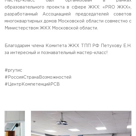
Мастер-класс был организован в рамках
Приемная комиссия
образовательного проекта в сфере ЖКХ: «PRO ЖКХ»,
пн-пт: с 10:00 до 17:00;
разработанный Ассоциацией председателей советов
сб: с 10:00 до 15:30;
многоквартирных домов Московской области совместно с
вс: выходной.
Министерством ЖКХ Московской области.
Благодарим члена Комитета ЖКХ ТПП РФ Петухову Е.Н.
за интересный и познавательный мастер-класс!
#ргутис
#РоссияСтранаВозможностей
#ЦентрКомпетенцийРСВ