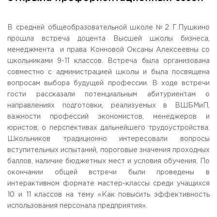
Общежитие / Кампус РГУТИС
Сведения об образовательной
организации
Работа с лицами с ОВЗ и инвалидами
Контакты
В средней общеобразовательной школе №2 Г.Пушкино
ЗАКАЗАТЬ ОБРАТНЫЙ ЗВОНОК
прошла встреча доцента Высшей школы бизнеса,
менеджмента и права Конновой Оксаны Алексеевны со
школьниками 9-11 классов. Встреча была организована
Научная деятельность
АДРЕС
совместно с администрацией школы и была посвящена
Дополнительное образование
141221, Московская обл.,
Городской округ
Пушкинский,
вопросам выбора будущей профессии. В ходе встречи
пгт. Черкизово,
ул. Главная, 99
Федеральный ресурсный центр
гости рассказали потенциальным абитуриентам о
Федеральное учебно-методическое объединение в
ТЕЛЕФОНЫ
системе ВО
направлениях подготовки, реализуемых в ВШБМиП,
+7 (495) 940 83 00
Федеральное учебно-методическое объединение в
важности профессий экономистов, менеджеров и
+7 (495) 940 83 58 - Приемная комиссия
системе СПО
юристов, о перспективах дальнейшего трудоустройства.
Профком
E-MAIL
Школьников традиционно интересовали вопросы
Конкурс ППС
info@rguts.ru
вступительных испытаний, пороговые значения проходных
obrashenia@rguts.ru
баллов, наличие бюджетных мест и условия обучения. По
priem@rguts.ru - Приемная комиссия
окончании общей встречи были проведены в
ГРАФИК И РЕЖИМ РАБОТЫ
интерактивном формате мастер-классы среди учащихся
пн-чт: с 09:00 до 18:00;
10 и 11 классов на тему «Как повысить эффективность
пт: с 09:00 до 16:45;
использования персонала предприятия».
сб-вс: выходной