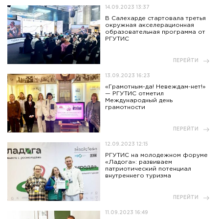
14.09.2023 13:37
В Салехарде стартовала третья
окружная акселерационная
образовательная программа от
РГУТИС
ПЕРЕЙТИ
13.09.2023 16:23
«Грамотным-да! Невеждам-нет!»
— РГУТИС отметил
Международный день
грамотности
ПЕРЕЙТИ
12.09.2023 12:15
РГУТИС на молодежном форуме
«Ладога»: развиваем
патриотический потенциал
внутреннего туризма
ПЕРЕЙТИ
11.09.2023 16:49