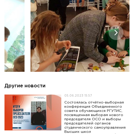
Приемная комиссия
пн-пт: с 10:00 до 17:00;
сб: с 10:00 до 15:30;
вс: выходной.
Другие новости
05.06.2023 15:57
Состоялась отчётно-выборная
конференция Объединенного
совета обучающихся РГУТИС,
посвященная выборам нового
председателя ОСО и выборы
председателей органов
студенческого самоуправления
Высших школ