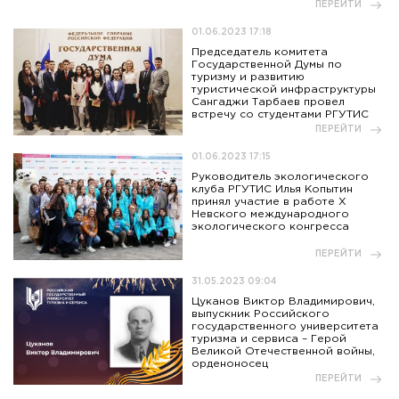
ПЕРЕЙТИ
01.06.2023 17:18
Председатель комитета
Государственной Думы по
туризму и развитию
туристической инфраструктуры
Сангаджи Тарбаев провел
встречу со студентами РГУТИС
ПЕРЕЙТИ
01.06.2023 17:15
Руководитель экологического
клуба РГУТИС Илья Копытин
принял участие в работе X
Невского международного
экологического конгресса
ПЕРЕЙТИ
31.05.2023 09:04
Цуканов Виктор Владимирович,
выпускник Российского
государственного университета
туризма и сервиса – Герой
Великой Отечественной войны,
орденоносец
ПЕРЕЙТИ