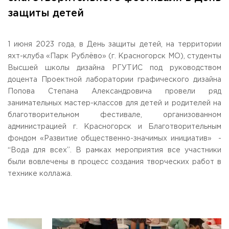
Общежитие / Кампус РГУТИС
Сведения об образовательной
организации
защиты детей
Работа с лицами с ОВЗ и инвалидами
Контакты
ЗАКАЗАТЬ ОБРАТНЫЙ ЗВОНОК
1 июня 2023 года, в День защиты детей, на территории
яхт-клуба «Парк Рублёво» (г. Красногорск МО), студенты
Научная деятельность
Высшей школы дизайна РГУТИС под руководством
АДРЕС
Дополнительное образование
141221, Московская обл.,
Городской округ
Пушкинский,
доцента Проектной лаборатории графического дизайна
пгт. Черкизово,
ул. Главная, 99
Федеральный ресурсный центр
Попова Степана Александровича провели ряд
Федеральное учебно-методическое объединение в
занимательных мастер-классов для детей и родителей на
ТЕЛЕФОНЫ
системе ВО
благотворительном фестивале, организованном
+7 (495) 940 83 00
Федеральное учебно-методическое объединение в
администрацией г. Красногорск и Благотворительным
+7 (495) 940 83 58 - Приемная комиссия
системе СПО
фондом «Развитие общественно-значимых инициатив» -
Профком
E-MAIL
“Вода для всех”. В рамках мероприятия все участники
Конкурс ППС
info@rguts.ru
были вовлечены в процесс создания творческих работ в
obrashenia@rguts.ru
технике коллажа.
priem@rguts.ru - Приемная комиссия
ГРАФИК И РЕЖИМ РАБОТЫ
пн-чт: с 09:00 до 18:00;
пт: с 09:00 до 16:45;
сб-вс: выходной