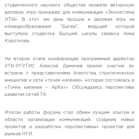
студенческого научного общества провели авторскую
Приемная комиссия
деловую игру-тренажер для коммуникации «Экосистема
пн-пт: с 10:00 до 17:00;
сб: с 10:00 до 15:30;
НТИ». В этот же день прошла и деловая игра на
вс: выходной.
командообразование "Бисер", ведущей которой
выступила студентка Высшей школы сервиса Анна
Короткова.
На втором этапе конференции программный директор
УТК-РГУТИС Алексей Деменев принял участие во
встрече с представителями Агентства стратегических
инициатив и сети «точек кипения», которая состоялась в
«Точке кипения – Арбат». Обсуждались перспективы
развития сетей ТК.
Итогом работы форума стал обмен лучшим опытом в
области организации коммуникаций, создания новых
проектов и разработки перспективных проектов для
рынков НТИ.