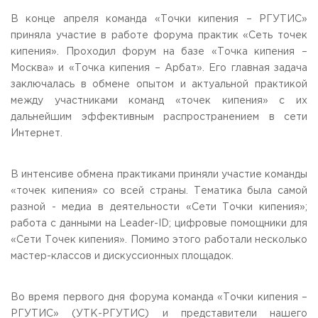
Общежитие / Кампус РГУТИС
Сведения об образовательной
организации
В конце апреля команда «Точки кипения – РГУТИС»
Работа с лицами с ОВЗ и инвалидами
приняла участие в работе форума практик «Сеть точек
Контакты
кипения». Проходил форум на базе «Точка кипения –
ЗАКАЗАТЬ ОБРАТНЫЙ ЗВОНОК
Москва» и «Точка кипения – Арбат». Его главная задача
заключалась в обмене опытом и актуальной практикой
Научная деятельность
АДРЕС
между участниками команд «точек кипения» с их
Дополнительное образование
141221, Московская обл.,
Городской округ
Пушкинский,
дальнейшим эффективным распространением в сети
пгт. Черкизово,
ул. Главная, 99
Федеральный ресурсный центр
Интернет.
Федеральное учебно-методическое объединение в
ТЕЛЕФОНЫ
системе ВО
+7 (495) 940 83 00
Федеральное учебно-методическое объединение в
В интенсиве обмена практиками приняли участие команды
+7 (495) 940 83 58 - Приемная комиссия
системе СПО
«точек кипения» со всей страны. Тематика была самой
Профком
E-MAIL
разной - медиа в деятельности «Сети Точки кипения»;
Конкурс ППС
info@rguts.ru
работа с данными на Leader-ID; цифровые помощники для
obrashenia@rguts.ru
«Сети Точек кипения». Помимо этого работали несколько
priem@rguts.ru - Приемная комиссия
мастер-классов и дискуссионных площадок.
ГРАФИК И РЕЖИМ РАБОТЫ
пн-чт: с 09:00 до 18:00;
пт: с 09:00 до 16:45;
Во время первого дня форума команда «Точки кипения –
сб-вс: выходной
РГУТИС» (УТК-РГУТИС) и представители нашего