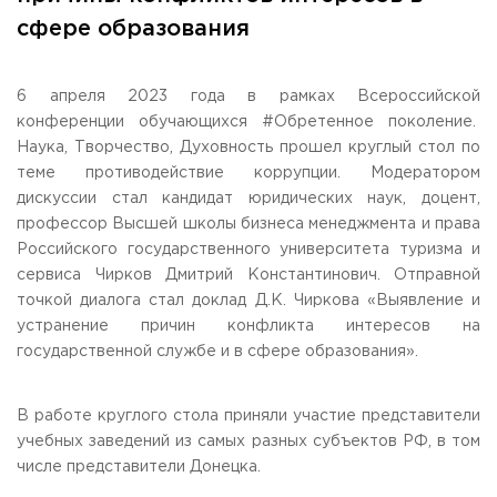
Общежитие / Кампус РГУТИС
Сведения об образовательной
организации
сфере образования
Работа с лицами с ОВЗ и инвалидами
Контакты
ЗАКАЗАТЬ ОБРАТНЫЙ ЗВОНОК
6 апреля 2023 года в рамках Всероссийской
конференции обучающихся #Обретенное поколение.
Научная деятельность
Наука, Творчество, Духовность прошел круглый стол по
АДРЕС
Дополнительное образование
141221, Московская обл.,
Городской округ
Пушкинский,
теме противодействие коррупции. Модератором
пгт. Черкизово,
ул. Главная, 99
Федеральный ресурсный центр
дискуссии стал кандидат юридических наук, доцент,
Федеральное учебно-методическое объединение в
профессор Высшей школы бизнеса менеджмента и права
ТЕЛЕФОНЫ
системе ВО
Российского государственного университета туризма и
+7 (495) 940 83 00
Федеральное учебно-методическое объединение в
сервиса Чирков Дмитрий Константинович. Отправной
+7 (495) 940 83 58 - Приемная комиссия
системе СПО
точкой диалога стал доклад Д.К. Чиркова «Выявление и
Профком
E-MAIL
устранение причин конфликта интересов на
Конкурс ППС
info@rguts.ru
государственной службе и в сфере образования».
obrashenia@rguts.ru
priem@rguts.ru - Приемная комиссия
В работе круглого стола приняли участие представители
ГРАФИК И РЕЖИМ РАБОТЫ
учебных заведений из самых разных субъектов РФ, в том
пн-чт: с 09:00 до 18:00;
пт: с 09:00 до 16:45;
числе представители Донецка.
сб-вс: выходной