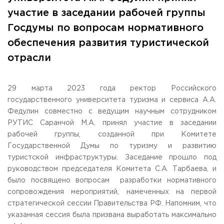
Общежитие / Кампус РГУТИС
Сведения об образовательной
организации
участие в заседании рабочей группы
Работа с лицами с ОВЗ и инвалидами
Госдумы по вопросам нормативного
Контакты
ЗАКАЗАТЬ ОБРАТНЫЙ ЗВОНОК
обеспечения развития туристической
отрасли
Научная деятельность
АДРЕС
Дополнительное образование
141221, Московская обл.,
Городской округ
Пушкинский,
пгт. Черкизово,
ул. Главная, 99
29 марта 2023 года ректор Российского
Федеральный ресурсный центр
государственного университета туризма и сервиса А.А.
Федеральное учебно-методическое объединение в
ТЕЛЕФОНЫ
системе ВО
Федулин совместно с ведущим научным сотрудником
+7 (495) 940 83 00
Федеральное учебно-методическое объединение в
РУТИС Саранчой М.А. принял участие в заседании
+7 (495) 940 83 58 - Приемная комиссия
системе СПО
рабочей группы, созданной при Комитете
Профком
E-MAIL
Государственной Думы по туризму и развитию
Конкурс ППС
info@rguts.ru
туристской инфраструктуры. Заседание прошло под
obrashenia@rguts.ru
руководством председателя Комитета С.А. Тарбаева, и
priem@rguts.ru - Приемная комиссия
было посвящено вопросам разработки нормативного
ГРАФИК И РЕЖИМ РАБОТЫ
сопровождения мероприятий, намеченных на первой
пн-чт: с 09:00 до 18:00;
стратегической сессии Правительства РФ. Напомним, что
пт: с 09:00 до 16:45;
указанная сессия была призвана выработать максимально
сб-вс: выходной