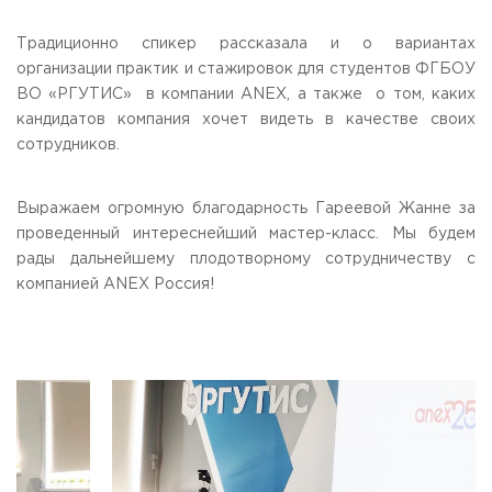
Приемная комиссия
Традиционно спикер рассказала и о вариантах
пн-пт: с 10:00 до 17:00;
сб: с 10:00 до 15:30;
организации практик и стажировок для студентов ФГБОУ
вс: выходной.
ВО «РГУТИС» в компании ANEX, а также о том, каких
кандидатов компания хочет видеть в качестве своих
сотрудников.
Выражаем огромную благодарность Гареевой Жанне за
проведенный интереснейший мастер-класс. Мы будем
рады дальнейшему плодотворному сотрудничеству с
компанией ANEX Россия!