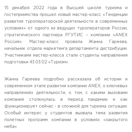
Общежитие / Кампус РГУТИС
Сведения об образовательной
организации
15 декабря 2022 года в Высшей школе туризма и
Работа с лицами с ОВЗ и инвалидами
гостеприимства прошел новый мастер-класс «Тенденции
Контакты
развития туроператорской деятельности в современных
ЗАКАЗАТЬ ОБРАТНЫЙ ЗВОНОК
условиях» от одного из ведущих туроператоров России,
стратегического партнера РГУТИС – компании «ANEX
Научная деятельность
АДРЕС
Россия». Мастер-класс провела Жанна Гареева,
Дополнительное образование
141221, Московская обл.,
Городской округ
Пушкинский,
начальник отдела маркетинга департамента дистрибуции.
пгт. Черкизово,
ул. Главная, 99
Федеральный ресурсный центр
Участниками мастер-класса стали студенты направления
Федеральное учебно-методическое объединение в
ТЕЛЕФОНЫ
подготовки 43.03.02 «Туризм».
системе ВО
+7 (495) 940 83 00
Федеральное учебно-методическое объединение в
+7 (495) 940 83 58 - Приемная комиссия
системе СПО
Жанна Гареева подробно рассказала об истории и
Профком
E-MAIL
современном этапе развития компании ANEX, о ключевых
Конкурс ППС
info@rguts.ru
направлениях деятельности, о том, с какими вызовами
obrashenia@rguts.ru
компания столкнулась в период пандемии и как
priem@rguts.ru - Приемная комиссия
функционирует сейчас - в сложной для туризма ситуации.
ГРАФИК И РЕЖИМ РАБОТЫ
Особый интерес у студентов вызвала тема развития
пн-чт: с 09:00 до 18:00;
полетных программ компании в условиях «закрытого
пт: с 09:00 до 16:45;
неба».
сб-вс: выходной