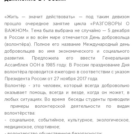
Общежитие / Кампус РГУТИС
Сведения об образовательной
организации
Работа с лицами с ОВЗ и инвалидами
Контакты
«Жить — значит действовать» — под таким девизом
ЗАКАЗАТЬ ОБРАТНЫЙ ЗВОНОК
прошло очередное занятие цикла «РАЗГОВОРЫ О
ВАЖНОМ». Тема была выбрана не случайно — 5 декабря
в России и во всём мире отмечается День добровольца
Научная деятельность
АДРЕС
(волонтёра). Полное его название Международный день
Дополнительное образование
141221, Московская обл.,
Городской округ
Пушкинский,
добровольцев во имя экономического и социального
пгт. Черкизово,
ул. Главная, 99
Федеральный ресурсный центр
развития. Предложила его ввести Генеральная
Федеральное учебно-методическое объединение в
ТЕЛЕФОНЫ
системе ВО
Ассамблея ООН в 1985 году. В России празднование Дня
+7 (495) 940 83 00
Федеральное учебно-методическое объединение в
волонтёра проводится ежегодно в соответствии с указом
+7 (495) 940 83 58 - Приемная комиссия
системе СПО
Президента России от 27 ноября 2017 года.
Профком
E-MAIL
Волонтёр - это человек, который всегда добровольно
Конкурс ППС
info@rguts.ru
оказывает помощь, всегда и везде, когда он может, в
obrashenia@rguts.ru
любых ситуациях. Во время беседы студенты приводили
priem@rguts.ru - Приемная комиссия
примеры волонтерской деятельности по видам
ГРАФИК И РЕЖИМ РАБОТЫ
волонтёрства:
пн-чт: с 09:00 до 18:00;
- социальное, событийное, культурное, экологическое,
пт: с 09:00 до 16:45;
медицинское, спортивное;
сб-вс: выходной