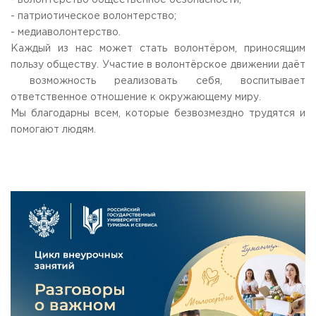
- волонтерство общественное безопасности;
Приемная комиссия
- патриотическое волонтерство;
пн-пт: с 10:00 до 17:00;
- медиаволонтерство.
сб: с 10:00 до 15:30;
Каждый из нас может стать волонтёром, приносящим
вс: выходной.
пользу обществу. Участие в волонтёрское движении даёт
возможность реализовать себя, воспитывает
ответственное отношение к окружающему миру.
Мы благодарны всем, которые безвозмездно трудятся и
помогают людям.