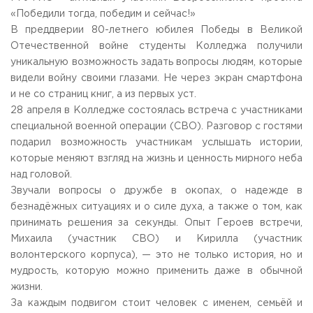
Общежитие / Кампус РГУТИС
Сведения об образовательной
организации
«Победили тогда, победим и сейчас!»
Работа с лицами с ОВЗ и инвалидами
В преддверии 80-летнего юбилея Победы в Великой
Контакты
Отечественной войне студенты Колледжа получили
ЗАКАЗАТЬ ОБРАТНЫЙ ЗВОНОК
уникальную возможность задать вопросы людям, которые
видели войну своими глазами. Не через экран смартфона
Научная деятельность
АДРЕС
и не со страниц книг, а из первых уст.
Дополнительное образование
141221, Московская обл.,
Городской округ
Пушкинский,
28 апреля в Колледже состоялась встреча с участниками
пгт. Черкизово,
ул. Главная, 99
Федеральный ресурсный центр
специальной военной операции (СВО). Разговор с гостями
Федеральное учебно-методическое объединение в
подарил возможность участникам услышать истории,
ТЕЛЕФОНЫ
системе ВО
которые меняют взгляд на жизнь и ценность мирного неба
+7 (495) 940 83 00
Федеральное учебно-методическое объединение в
+7 (495) 940 83 58 - Приемная комиссия
системе СПО
над головой.
Профком
Звучали вопросы о дружбе в окопах, о надежде в
E-MAIL
Конкурс ППС
безнадёжных ситуациях и о силе духа, а также о том, как
info@rguts.ru
принимать решения за секунды. Опыт Героев встречи,
obrashenia@rguts.ru
priem@rguts.ru - Приемная комиссия
Михаила (участник СВО) и Кирилла (участник
волонтерского корпуса), — это не только история, но и
ГРАФИК И РЕЖИМ РАБОТЫ
мудрость, которую можно применить даже в обычной
пн-чт: с 09:00 до 18:00;
жизни.
пт: с 09:00 до 16:45;
За каждым подвигом стоит человек с именем, семьёй и
сб-вс: выходной