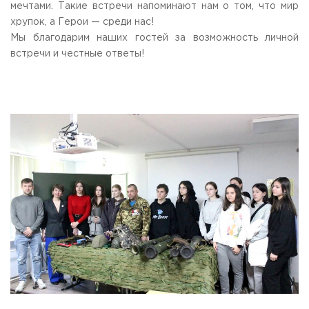
мечтами. Такие встречи напоминают нам о том, что мир
Приемная комиссия
хрупок, а Герои — среди нас!
пн-пт: с 10:00 до 17:00;
Мы благодарим наших гостей за возможность личной
сб: с 10:00 до 15:30;
вс: выходной.
встречи и честные ответы!