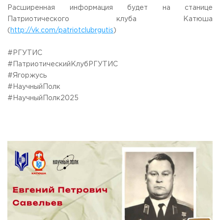
Расширенная информация будет на станице
Приемная комиссия
Патриотического клуба Катюша
пн-пт: с 10:00 до 17:00;
сб: с 10:00 до 15:30;
(
http://vk.com/patriotclubrgutis
)
вс: выходной.
#РГУТИС
#ПатриотическийКлубРГУТИС
#Ягоржусь
#НаучныйПолк
#НаучныйПолк2025