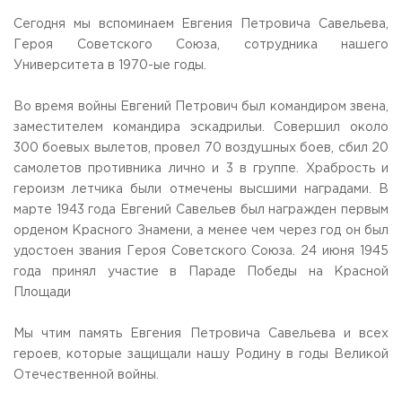
Общежитие / Кампус РГУТИС
Сведения об образовательной
организации
Сегодня мы вспоминаем Евгения Петровича Савельева,
Работа с лицами с ОВЗ и инвалидами
Героя Советского Союза, сотрудника нашего
Контакты
Университета в 1970-ые годы.
ЗАКАЗАТЬ ОБРАТНЫЙ ЗВОНОК
Во время войны Евгений Петрович был командиром звена,
Научная деятельность
АДРЕС
заместителем командира эскадрильи. Совершил около
Дополнительное образование
141221, Московская обл.,
Городской округ
Пушкинский,
300 боевых вылетов, провел 70 воздушных боев, сбил 20
пгт. Черкизово,
ул. Главная, 99
Федеральный ресурсный центр
самолетов противника лично и 3 в группе. Храбрость и
Федеральное учебно-методическое объединение в
ТЕЛЕФОНЫ
героизм летчика были отмечены высшими наградами. В
системе ВО
+7 (495) 940 83 00
марте 1943 года Евгений Савельев был награжден первым
Федеральное учебно-методическое объединение в
+7 (495) 940 83 58 - Приемная комиссия
системе СПО
орденом Красного Знамени, а менее чем через год он был
Профком
удостоен звания Героя Советского Союза. 24 июня 1945
E-MAIL
Конкурс ППС
года принял участие в Параде Победы на Красной
info@rguts.ru
obrashenia@rguts.ru
Площади
priem@rguts.ru - Приемная комиссия
Мы чтим память Евгения Петровича Савельева и всех
ГРАФИК И РЕЖИМ РАБОТЫ
героев, которые защищали нашу Родину в годы Великой
пн-чт: с 09:00 до 18:00;
пт: с 09:00 до 16:45;
Отечественной войны.
сб-вс: выходной