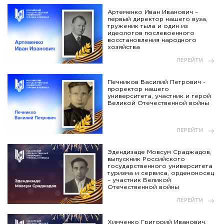
Артеменко Иван Иванович –
первый директор нашего вуза,
труженик тыла и один из
идеологов послевоенного
восстановления народного
хозяйства
ПЕРЕЙТИ
Печников Василий Петрович -
проректор нашего
университета, участник и герой
Великой Отечественной войны
ПЕРЕЙТИ
Эдендизаде Мовсум Сраджадов,
выпускник Российского
государственного университета
туризма и сервиса, орденоносец
– участник Великой
Отечественной войны
ПЕРЕЙТИ
Химченко Григорий Иванович,