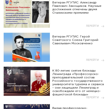
Ветеран РГУТИС: Александр
Павлович Закощиков. Научные
достижения отмечены двумя
Сталинскими премиями
ПЕРЕЙТИ
Ветеран РГУТИС: Герой
Советского Союза Григорий
Савельевич Московченко
ПЕРЕЙТИ
К 80-летию снятия блокады
Ленинграда «Профессорско-
преподавательский состав
Российского государственного
университета туризма и сервиса
– они защищали Ленинград и
освобождали его от немецко-
фашистской блокады»
ПЕРЕЙТИ
Вклад профессорско-