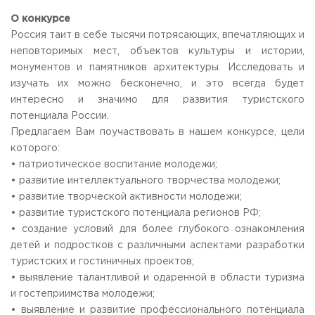
Общежитие / Кампус РГУТИС
Сведения об образовательной
организации
О конкурсе
Работа с лицами с ОВЗ и инвалидами
Россия таит в себе тысячи потрясающих, впечатляющих и
Контакты
неповторимых мест, объектов культуры и истории,
ЗАКАЗАТЬ ОБРАТНЫЙ ЗВОНОК
монументов и памятников архитектуры. Исследовать и
изучать их можно бесконечно, и это всегда будет
Научная деятельность
АДРЕС
интересно и значимо для развития туристского
Дополнительное образование
141221, Московская обл.,
Городской округ
Пушкинский,
потенциала России.
пгт. Черкизово,
ул. Главная, 99
Федеральный ресурсный центр
Предлагаем Вам поучаствовать в нашем конкурсе, цели
Федеральное учебно-методическое объединение в
ТЕЛЕФОНЫ
которого:
системе ВО
+7 (495) 940 83 00
• патриотическое воспитание молодежи;
Федеральное учебно-методическое объединение в
+7 (495) 940 83 58 - Приемная комиссия
системе СПО
• развитие интеллектуального творчества молодежи;
Профком
• развитие творческой активности молодежи;
E-MAIL
Конкурс ППС
• развитие туристского потенциала регионов РФ;
info@rguts.ru
obrashenia@rguts.ru
• создание условий для более глубокого ознакомления
priem@rguts.ru - Приемная комиссия
детей и подростков с различными аспектами разработки
туристских и гостиничных проектов;
ГРАФИК И РЕЖИМ РАБОТЫ
• выявление талантливой и одаренной в области туризма
пн-чт: с 09:00 до 18:00;
пт: с 09:00 до 16:45;
и гостеприимства молодежи;
сб-вс: выходной
• выявление и развитие профессионального потенциала