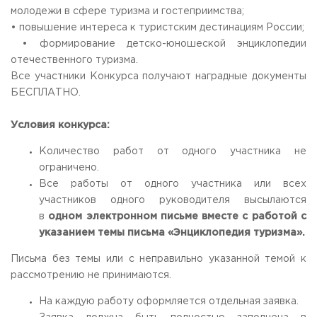
молодежи в сфере туризма и гостеприимства;
Приемная комиссия
• повышение интереса к туристским дестинациям России;
пн-пт: с 10:00 до 17:00;
сб: с 10:00 до 15:30;
• формирование детско-юношеской энциклопедии
вс: выходной.
отечественного туризма.
Все участники Конкурса получают наградные документы
БЕСПЛАТНО.
Условия конкурса:
Количество работ от одного участника не
ограничено.
Все работы от одного участника или всех
участников одного руководителя высылаются
в
одном
электронном
письме вместе с работой с
указанием темы письма «Энциклопедия туризма».
Письма без темы или с неправильно указанной темой к
рассмотрению не принимаются.
На каждую работу оформляется отдельная заявка.