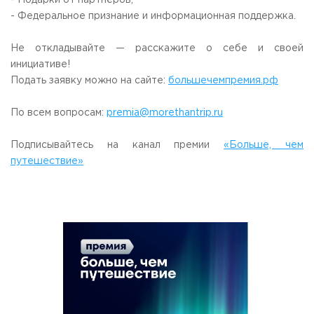
- Подарки от партнёров;
Приемная комиссия
- Федеральное признание и информационная поддержка.
пн-пт: с 10:00 до 17:00;
сб: с 10:00 до 15:30;
Не откладывайте — расскажите о себе и своей
вс: выходной.
инициативе!
Подать заявку можно на сайте:
большечемпремия.рф
По всем вопросам:
premia@morethantrip.ru
Подписывайтесь на канал премии
«Больше, чем
путешествие»