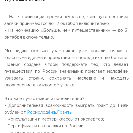
Общежитие / Кампус РГУТИС
Сведения об образовательной
организации
Работа с лицами с ОВЗ и инвалидами
Контакты
- На 7 номинаций премии «Больше, чем путешествие»
ЗАКАЗАТЬ ОБРАТНЫЙ ЗВОНОК
заявки принимаются до 12 октября включительно.
- На номинацию «Больше, чем путешественник» — до 31
октября включительно.
Научная деятельность
АДРЕС
Дополнительное образование
141221, Московская обл.,
Городской округ
Пушкинский,
Мы видим, сколько участников уже подали заявки с
пгт. Черкизово,
ул. Главная, 99
Федеральный ресурсный центр
классными идеями и проектами — впереди их ещё больше!
Федеральное учебно-методическое объединение в
ТЕЛЕФОНЫ
системе ВО
Премия создана, чтобы поддержать тех, кто делает
+7 (495) 940 83 00
Федеральное учебно-методическое объединение в
путешествия по России значимыми: помогает молодёжи
+7 (495) 940 83 58 - Приемная комиссия
системе СПО
узнавать страну, сохранять наследие и находить
Профком
E-MAIL
вдохновение в каждом её уголке.
Конкурс ППС
info@rguts.ru
obrashenia@rguts.ru
Что ждёт участников и победителей?
priem@rguts.ru - Приемная комиссия
- Дополнительная возможность выиграть грант до 1 млн
ГРАФИК И РЕЖИМ РАБОТЫ
рублей от
Росмолодёжь.Гранты
;
пн-чт: с 09:00 до 18:00;
- Консультации и мастер-классы от экспертов;
пт: с 09:00 до 16:45;
- Сертификаты на поездки по России;
сб-вс: выходной