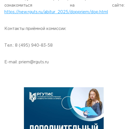
ознакомиться на сайте:
Приемная комиссия
пн-пт: с 10:00 до 17:00;
https://new.rguts.ru/abitur_2025/doppriem/dop.html
сб: с 10:00 до 15:30;
вс: выходной.
Контакты приёмной комиссии:
Тел.: 8 (495) 940-83-58
E-mail: priem@rguts.ru