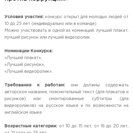
Общежитие / Кампус РГУТИС
Сведения об образовательной
организации
Работа с лицами с ОВЗ и инвалидами
Контакты
Условия участия:
конкурс открыт для молодых людей от
ЗАКАЗАТЬ ОБРАТНЫЙ ЗВОНОК
10 до 25 лет (индивидуально или в команде).
Можно участвовать в одной из номинаций: лучший плакат,
лучший рисунок или лучший видеоролик.
Научная деятельность
АДРЕС
Дополнительное образование
141221, Московская обл.,
Городской округ
Пушкинский,
Номинации Конкурса:
пгт. Черкизово,
ул. Главная, 99
Федеральный ресурсный центр
«Лучший плакат»,
Федеральное учебно-методическое объединение в
ТЕЛЕФОНЫ
системе ВО
«Лучший рисунок»,
+7 (495) 940 83 00
Федеральное учебно-методическое объединение в
«Лучший видеоролик».
+7 (495) 940 83 58 - Приемная комиссия
системе СПО
Профком
E-MAIL
Требования к работам:
они должны содержать
Конкурс ППС
info@rguts.ru
авторское название, пояснительный текст (для плакатов и
obrashenia@rguts.ru
рисунков) или смонтированные субтитры (для
priem@rguts.ru - Приемная комиссия
видеороликов) на русском языке и по возможности на
ГРАФИК И РЕЖИМ РАБОТЫ
английском языке.
пн-чт: с 09:00 до 18:00;
пт: с 09:00 до 16:45;
Возрастные категории:
от 10 до 15 лет, от 16 до 20 лет,
сб-вс: выходной