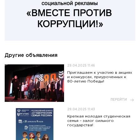
Другие объявления
29.04.2025 11:46
Приглашаем к участию в акциях
и конкурсах, приуроченных к
80-летию Победы!
ПЕРЕЙТИ
29.04.2025 11:43
Крепкая молодая студенческая
семья – залог сильного
государства!