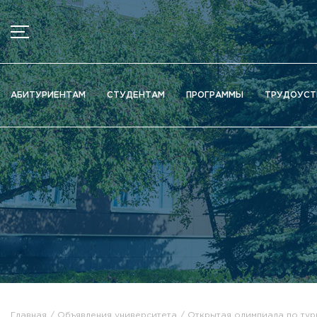
МЕНЮ
Новости
АБИТУРИЕНТАМ
СТУДЕНТАМ
ПРОГРАММЫ
ТРУДОУСТ
Объявления
Документы
Сведения об образовательной организации
Официально о приёме
Научная деятельность
Высшие школы / Институты / Департаменты
Дополнительное образование
Федеральный ресурсный центр
Вакантные места для приема (перевода)
Электронная информационно-образовательная среда (ЭИ
Главная
Объявления университета
Открытая олимпиада по тур