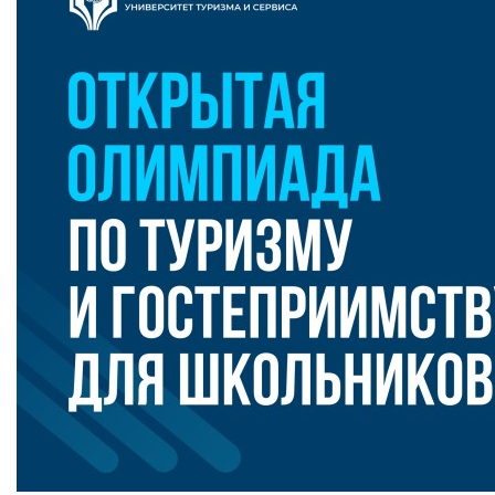
Бесплатная юридическая помощь
Филиал ФГБОУ ВО «РГУТИС» в г. Подольске
ЗАКАЗАТЬ ОБРАТНЫЙ ЗВОНОК
АДРЕС
141221, Московская обл.,
Городской округ
Пушкинский,
пгт.
ТЕЛЕФОНЫ
+7 (495) 940 83 00
+7 (495) 940 83 58 - Приемная комиссия
E-MAIL
info@rguts.ru
obrashenia@rguts.ru
priem@rguts.ru - Приемная комиссия
ГРАФИК И РЕЖИМ РАБОТЫ
пн-чт: с 09:00 до 18:00;
пт: с 09:00 до 16:45;
сб-вс: выходной