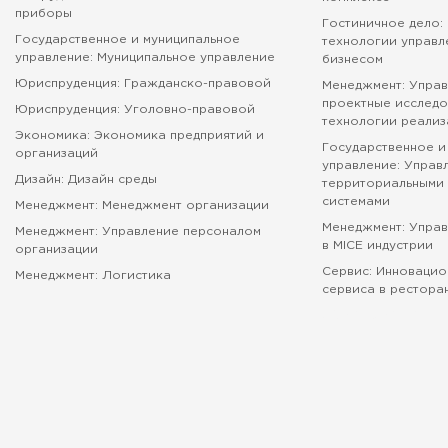
приборы
Гостиничное дело:
Государственное и муниципальное
технологии управл
управление: Муниципальное управление
бизнесом
Юриспруденция: Гражданско-правовой
Менеджмент: Управ
проектные исследо
Юриспруденция: Уголовно-правовой
технологии реализ
Экономика: Экономика предприятий и
Государственное и
организаций
управление: Управ
Дизайн: Дизайн среды
территориальными 
системами
Менеджмент: Менеджмент организации
Менеджмент: Упра
Менеджмент: Управление персоналом
в MICE индустрии
организации
Сервис: Инновацио
Менеджмент: Логистика
сервиса в рестора
абитуриенту