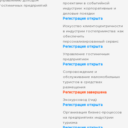
управлению доходом
проектами в событийной
гостиничных предприятий
индустрии: корпоративные и
деловые поездки
Регистрация открыта
Искусство клиентоцентричности
в индустрии гостеприимства: как
обеспечить
персонализированный сервис
Регистрация открыта
Управление гостиничным
предприятием
Регистрация открыта
Сопровождение и
обслуживание маломобильных
туристов в средствах
размещения
Регистрация завершена
Экскурсовод (гид)
Регистрация открыта
Организация бизнес-процессов
на предприятиях индустрии
туризма
Регистрация открыта