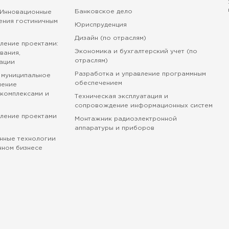
Банковское дело
 Инновационные
ения гостиничным
Юриспруденция
Дизайн (по отраслям)
ление проектами:
Экономика и бухгалтерский учет (по
вания,
отраслям)
ации
Разработка и управление программным
 муниципальное
обеспечением
ление
комплексами и
Техническая эксплуатация и
сопровождение информационных систем
вление проектами
Монтажник радиоэлектронной
аппаратуры и приборов
нные технологии
нном бизнесе