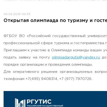
Противодействие коррупции
Антитеррористическая защищенность
06.02.2025 09:33
Жилищно-коммунальное хозяйство
Открытая олимпиада по туризму и гост
Визово-регистрационное сопровождение иностранных г
Центр классификации объектов туриндустрии
Партнерские проекты
ФГБОУ ВО «Российский государственный университе
Олимпиады
профессиональной сфере туризма и гостеприимства пр
Политика доступа, авторских прав и лицензирования
Приглашаем к участию в Олимпиаде команды ваших уч
Сервис «Поступление в вуз онлайн»
подать заявку на почту
olimpiadargutis@yandex.ru
до 
Единое окно поддержки молодых семей»
порядке организации и проведения олимпиады.
Комната матери и ребенка
Для оперативного решения организационных вопр
Фирменный стиль
телефонам
+7(495) 9408314
,
+7 (977) 7970726
.
I Международный туристско-образовательный конгресс «
Молодежный фестиваль культурного туризма «КульTURа»
XXX-я Международная научно-практическая конференция
Антимонопольный комплаенс