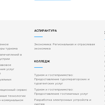
АСПИРАНТУРА
венное
Экономика: Региональная и отраслевая
еры туризма
экономика
 впечатлений в
устрии
КОЛЛЕДЖ
равовое
ния услуг
)
Туризм и гостеприимство:
Предоставление туроператорских и
зуальных
турагентских услуг
Туризм и гостеприимство:
мационный сервис
Предоставление гостиничных услуг
нные технологии
Разработка электронных устройств и
о-коммунальном
систем