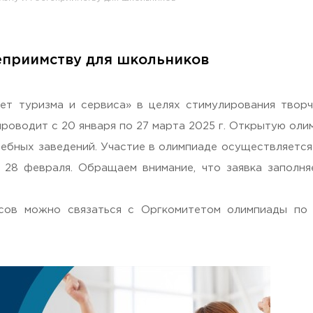
еприимству для школьников
раждан
т туризма и сервиса» в целях стимулирования твор
оводит с 20 января по 27 марта 2025 г. Открытую олим
ебных заведений. Участие в олимпиаде осуществляется
28 февраля. Обращаем внимание, что заявка заполн
осов можно связаться с Оргкомитетом олимпиады по
Гостеприимная Россия»
 «Наука – Сервису»