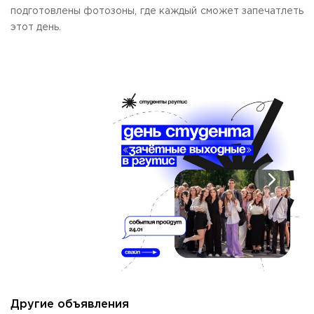
подготовлены фотозоны, где каждый сможет запечатлеть
Приемная комиссия
этот день.
пн-пт: с 10:00 до 17:00;
сб: с 10:00 до 15:30;
вс: выходной.
Другие объявления