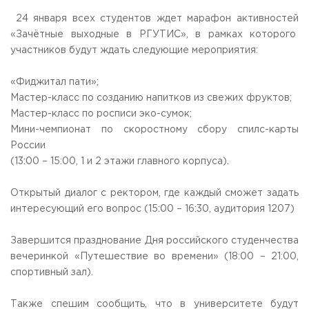
Общежитие / Кампус РГУТИС
Сведения об образовательной
организации
24 января всех студентов ждет марафон активностей
Работа с лицами с ОВЗ и инвалидами
«Зачётные выходные в РГУТИС», в рамках которого
Контакты
участников будут ждать следующие мероприятия:
ЗАКАЗАТЬ ОБРАТНЫЙ ЗВОНОК
«Фиджитал пати»;
Научная деятельность
АДРЕС
Мастер-класс по созданию напитков из свежих фруктов;
Дополнительное образование
141221, Московская обл.,
Городской округ
Пушкинский,
Мастер-класс по росписи эко-сумок;
пгт. Черкизово,
ул. Главная, 99
Федеральный ресурсный центр
Мини-чемпионат по скоростному сбору спилс-карты
Федеральное учебно-методическое объединение в
ТЕЛЕФОНЫ
России
системе ВО
+7 (495) 940 83 00
(13:00 – 15:00, 1 и 2 этажи главного корпуса).
Федеральное учебно-методическое объединение в
+7 (495) 940 83 58 - Приемная комиссия
системе СПО
Профком
Открытый диалог с ректором, где каждый сможет задать
E-MAIL
Конкурс ППС
интересующий его вопрос (15:00 – 16:30, аудитория 1207)
info@rguts.ru
obrashenia@rguts.ru
priem@rguts.ru - Приемная комиссия
Завершится празднование Дня российского студенчества
вечеринкой «Путешествие во времени» (18:00 – 21:00,
ГРАФИК И РЕЖИМ РАБОТЫ
спортивный зал).
пн-чт: с 09:00 до 18:00;
пт: с 09:00 до 16:45;
сб-вс: выходной
Также спешим сообщить, что в университете будут