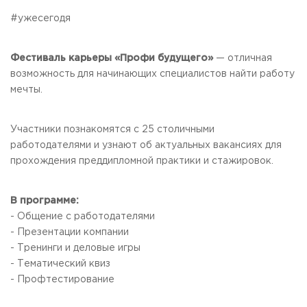
Общежитие / Кампус РГУТИС
Сведения об образовательной
организации
#ужесегодя
Работа с лицами с ОВЗ и инвалидами
Контакты
ЗАКАЗАТЬ ОБРАТНЫЙ ЗВОНОК
Фестиваль карьеры «Профи будущего»
— отличная
возможность для начинающих специалистов найти работу
мечты.
Научная деятельность
АДРЕС
Дополнительное образование
141221, Московская обл.,
Городской округ
Пушкинский,
пгт. Черкизово,
ул. Главная, 99
Федеральный ресурсный центр
Участники познакомятся с 25 столичными
Федеральное учебно-методическое объединение в
ТЕЛЕФОНЫ
работодателями и узнают об актуальных вакансиях для
системе ВО
+7 (495) 940 83 00
прохождения преддипломной практики и стажировок.
Федеральное учебно-методическое объединение в
+7 (495) 940 83 58 - Приемная комиссия
системе СПО
Профком
E-MAIL
В программе:
Конкурс ППС
info@rguts.ru
- Общение с работодателями
obrashenia@rguts.ru
- Презентации компании
priem@rguts.ru - Приемная комиссия
- Тренинги и деловые игры
ГРАФИК И РЕЖИМ РАБОТЫ
- Тематический квиз
пн-чт: с 09:00 до 18:00;
- Профтестирование
пт: с 09:00 до 16:45;
сб-вс: выходной