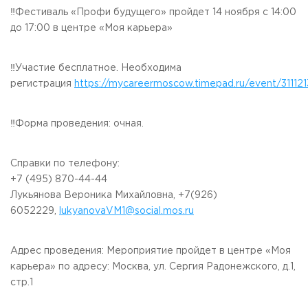
‼️Фестиваль «Профи будущего» пройдет 14 ноября с 14:00
Приемная комиссия
пн-пт: с 10:00 до 17:00;
до 17:00 в центре «Моя карьера»
сб: с 10:00 до 15:30;
вс: выходной.
‼️Участие бесплатное. Необходима
регистрация
https://mycareermoscow.timepad.ru/event/311121
‼️Форма проведения: очная.
Справки по телефону:
+7 (495) 870-44-44
Лукьянова Вероника Михайловна, +7(926)
6052229,
lukyanovaVM1@social.mos.ru
Адрес проведения: Мероприятие пройдет в центре «Моя
карьера» по адресу: Москва, ул. Сергия Радонежского, д.1,
стр.1