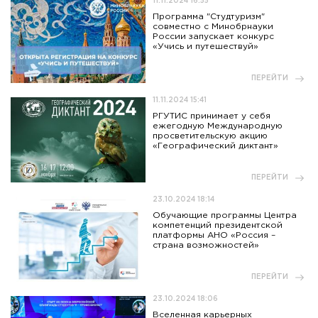
11.11.2024 16:55
Программа "Студтуризм"
совместно с Минобрнауки
России запускает конкурс
«Учись и путешествуй»
ПЕРЕЙТИ
11.11.2024 15:41
РГУТИС принимает у себя
ежегодную Международную
просветительскую акцию
«Географический диктант»
ПЕРЕЙТИ
23.10.2024 18:14
Обучающие программы Центра
компетенций президентской
платформы АНО «Россия –
страна возможностей»
ПЕРЕЙТИ
23.10.2024 18:06
Вселенная карьерных