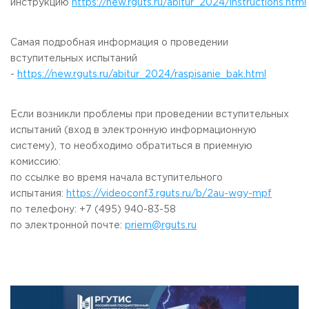
инструкцию
https://new.rguts.ru/abitur_2024/instructions.html
Приемная комиссия
пн-пт: с 10:00 до 17:00;
сб: с 10:00 до 15:30;
Самая подробная информация о проведении
вс: выходной.
вступительных испытаний
-
https://new.rguts.ru/abitur_2024/raspisanie_bak.html
Если возникли проблемы при проведении вступительных
испытаний (вход в электронную информационную
систему), то необходимо обратиться в приемную
комиссию:
по ссылке во время начала вступительного
испытания:
https://videoconf3.rguts.ru/b/2au-wgy-mpf
по телефону: +7 (495) 940-83-58
по электронной почте:
priem@rguts.ru