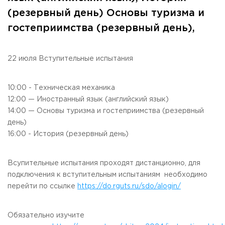
Общежитие / Кампус РГУТИС
Сведения об образовательной
организации
(резервный день) Основы туризма и
Работа с лицами с ОВЗ и инвалидами
гостеприимства (резервный день),
Контакты
ЗАКАЗАТЬ ОБРАТНЫЙ ЗВОНОК
22 июля Вступительные испытания
Научная деятельность
АДРЕС
Дополнительное образование
141221, Московская обл.,
Городской округ
Пушкинский,
пгт. Черкизово,
ул. Главная, 99
10:00 - Техническая механика
Федеральный ресурсный центр
12:00 — Иностранный язык (английский язык)
Федеральное учебно-методическое объединение в
ТЕЛЕФОНЫ
системе ВО
14:00 — Основы туризма и гостеприимства (резервный
+7 (495) 940 83 00
Федеральное учебно-методическое объединение в
день)
+7 (495) 940 83 58 - Приемная комиссия
системе СПО
16:00 - История (резервный день)
Профком
E-MAIL
Конкурс ППС
info@rguts.ru
obrashenia@rguts.ru
Всупительные испытания проходят дистанционно, для
priem@rguts.ru - Приемная комиссия
подключения к вступительным испытаниям необходимо
перейти по ссылке
https://do.rguts.ru/sdo/alogin/
ГРАФИК И РЕЖИМ РАБОТЫ
пн-чт: с 09:00 до 18:00;
пт: с 09:00 до 16:45;
Обязательно изучите
сб-вс: выходной