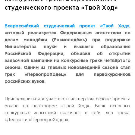
Общежитие / Кампус РГУТИС
Сведения об образовательной
организации
студенческого проекта «Твой Ход»
Работа с лицами с ОВЗ и инвалидами
Контакты
ЗАКАЗАТЬ ОБРАТНЫЙ ЗВОНОК
Всероссийский студенческий проект «Твой Ход»
,
который реализуется Федеральным агентством по
Научная деятельность
делам молодёжи (Росмолодёжь) при поддержке
АДРЕС
Дополнительное образование
141221, Московская обл.,
Городской округ
Пушкинский,
Министерства науки и высшего образования
пгт. Черкизово,
ул. Главная, 99
Федеральный ресурсный центр
Российской Федерации, объявил об открытии
Федеральное учебно-методическое объединение в
заявочной кампании на конкурсные треки четвёртого
ТЕЛЕФОНЫ
системе ВО
сезона. Одним из главных нововведений сезона стал
+7 (495) 940 83 00
Федеральное учебно-методическое объединение в
трек «ПервопроХодец»
+7 (495) 940 83 58 - Приемная комиссия
для первокурсников
системе СПО
российских вузов.
Профком
E-MAIL
Конкурс ППС
info@rguts.ru
obrashenia@rguts.ru
Присоединиться к участию в четвёртом сезоне проекта
priem@rguts.ru - Приемная комиссия
можно на платформе «Твой Ход». Блок основных
конкурсных испытаний включает в себя два трека:
ГРАФИК И РЕЖИМ РАБОТЫ
«Делаю» и «ПервопроХодец».
пн-чт: с 09:00 до 18:00;
пт: с 09:00 до 16:45;
сб-вс: выходной