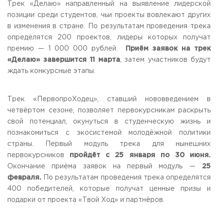
Трек «Делаю» направленный на выявление лидерской
Приемная комиссия
позиции среди студентов, чьи проекты вовлекают других
пн-пт: с 10:00 до 17:00;
в изменения в стране. По результатам проведения трека
сб: с 10:00 до 15:30;
вс: выходной.
определятся 200 проектов, лидеры которых получат
премию — 1 000 000 рублей.
Приём заявок на трек
«Делаю» завершится 11 марта
, затем участников будут
ждать конкурсные этапы.
Трек «ПервопроХодец», ставший нововведением в
четвёртом сезоне, позволяет первокурсникам раскрыть
свой потенциал, окунуться в студенческую жизнь и
познакомиться с экосистемой молодёжной политики
страны. Первый модуль трека для нынешних
первокурсников
пройдёт с 25 января по 30 июня.
Окончание приёма заявок на первый модуль —
25
февраля.
По результатам проведения трека определятся
400 победителей, которые получат ценные призы и
подарки от проекта «Твой Ход» и партнёров.