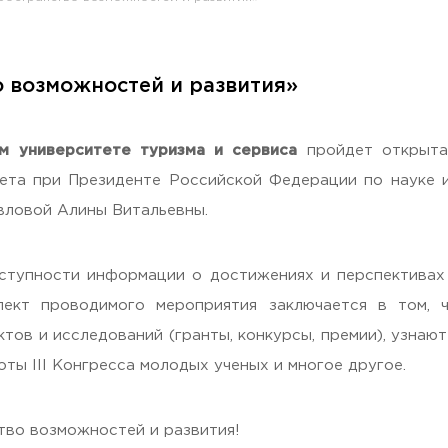
о возможностей и развития»
раждан
м университете туризма и сервиса
пройдет открытая
ета при Президенте Российской Федерации по науке и
вловой Алины Витальевны.
тупности информации о достижениях и перспективах 
спект проводимого мероприятия заключается в том, 
ов и исследований (гранты, конкурсы, премии), узнают
Гостеприимная Россия»
оты III Конгресса молодых ученых и многое другое.
 «Наука – Сервису»
тво возможностей и развития!