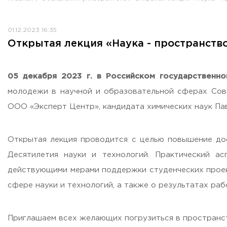
Противодействие коррупции
Антитеррористическая защищенность
01.12.2023 16:35
Жилищно-коммунальное хозяйство
Открытая лекция «Наука - пространств
Визово-регистрационное сопровождение иностранных г
Центр классификации объектов туриндустрии
Партнерские проекты
05 декабря
2023 г.
в Российском государственно
Олимпиады
молодежи в научной и образовательной сферах Сов
Политика доступа, авторских прав и лицензирования
ООО «Эксперт Центр», кандидата химических наук Па
Сервис «Поступление в вуз онлайн»
Единое окно поддержки молодых семей»
Открытая лекция проводится с целью повышение дос
Комната матери и ребенка
Десятилетия науки и технологий. Практический а
Фирменный стиль
действующими мерами поддержки студенческих проект
I Международный туристско-образовательный конгресс «
сфере науки и технологий, а также о результатах раб
Молодежный фестиваль культурного туризма «КульTURа»
XXX-я Международная научно-практическая конференция
Антимонопольный комплаенс
Приглашаем всех желающих погрузиться в пространс