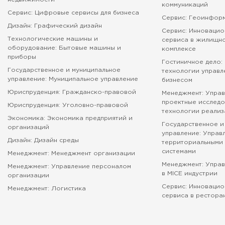
коммуникаций
Сервис: Цифровые сервисы для бизнеса
Сервис: Геоинфор
Дизайн: Графический дизайн
Сервис: Инновацио
Технологические машины и
сервиса в жилищн
оборудование: Бытовые машины и
комплексе
приборы
Гостиничное дело:
Государственное и муниципальное
технологии управл
управление: Муниципальное управление
бизнесом
Юриспруденция: Гражданско-правовой
Менеджмент: Управ
проектные исследо
Юриспруденция: Уголовно-правовой
технологии реализ
Экономика: Экономика предприятий и
Государственное и
организаций
управление: Управ
Дизайн: Дизайн среды
территориальными 
системами
Менеджмент: Менеджмент организации
Менеджмент: Упра
Менеджмент: Управление персоналом
в MICE индустрии
организации
Сервис: Инновацио
Менеджмент: Логистика
сервиса в рестора
абитуриенту