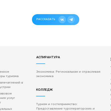
РАССКАЗАТЬ
АСПИРАНТУРА
венное
Экономика: Региональная и отраслевая
еры туризма
экономика
 впечатлений в
устрии
КОЛЛЕДЖ
равовое
ния услуг
)
Туризм и гостеприимство:
Предоставление туроператорских и
зуальных