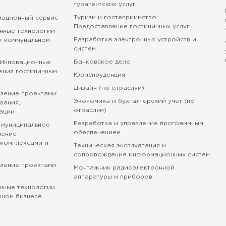
турагентских услуг
Туризм и гостеприимство:
мационный сервис
Предоставление гостиничных услуг
нные технологии
Разработка электронных устройств и
о-коммунальном
систем
Банковское дело
 Инновационные
ения гостиничным
Юриспруденция
Дизайн (по отраслям)
ление проектами:
Экономика и бухгалтерский учет (по
вания,
отраслям)
ации
Разработка и управление программным
 муниципальное
обеспечением
ление
комплексами и
Техническая эксплуатация и
сопровождение информационных систем
вление проектами
Монтажник радиоэлектронной
аппаратуры и приборов
нные технологии
нном бизнесе