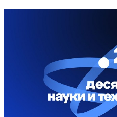
Бесплатная юридическая помощь
Филиал ФГБОУ ВО «РГУТИС» в г. Подольске
ЗАКАЗАТЬ ОБРАТНЫЙ ЗВОНОК
АДРЕС
141221, Московская обл.,
Городской округ
Пушкинский,
пгт.
ТЕЛЕФОНЫ
+7 (495) 940 83 00
+7 (495) 940 83 58 - Приемная комиссия
E-MAIL
info@rguts.ru
obrashenia@rguts.ru
priem@rguts.ru - Приемная комиссия
ГРАФИК И РЕЖИМ РАБОТЫ
пн-чт: с 09:00 до 18:00;
пт: с 09:00 до 16:45;
сб-вс: выходной