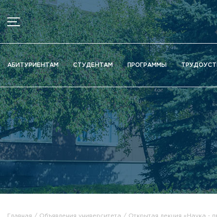
МЕНЮ
Новости
АБИТУРИЕНТАМ
СТУДЕНТАМ
ПРОГРАММЫ
ТРУДОУСТ
Объявления
Документы
Сведения об образовательной организации
Официально о приёме
Научная деятельность
Высшие школы / Институты / Департаменты
Дополнительное образование
Федеральный ресурсный центр
Вакантные места для приема (перевода)
Электронная информационно-образовательная среда (ЭИ
Главная
Объявления университета
Открытая лекция «Наука - 