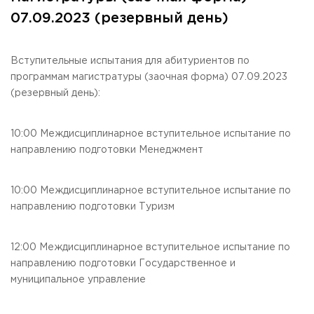
Общежитие / Кампус РГУТИС
Сведения об образовательной
организации
07.09.2023 (резервный день)
Работа с лицами с ОВЗ и инвалидами
Контакты
ЗАКАЗАТЬ ОБРАТНЫЙ ЗВОНОК
Вступительные испытания для абитуриентов по
программам магистратуры (заочная форма) 07.09.2023
Научная деятельность
(резервный день):
АДРЕС
Дополнительное образование
141221, Московская обл.,
Городской округ
Пушкинский,
пгт. Черкизово,
ул. Главная, 99
Федеральный ресурсный центр
10:00 Междисциплинарное вступительное испытание по
Федеральное учебно-методическое объединение в
ТЕЛЕФОНЫ
системе ВО
направлению подготовки Менеджмент
+7 (495) 940 83 00
Федеральное учебно-методическое объединение в
+7 (495) 940 83 58 - Приемная комиссия
системе СПО
10:00 Междисциплинарное вступительное испытание по
Профком
E-MAIL
направлению подготовки Туризм
Конкурс ППС
info@rguts.ru
obrashenia@rguts.ru
priem@rguts.ru - Приемная комиссия
12:00 Междисциплинарное вступительное испытание по
направлению подготовки Государственное и
ГРАФИК И РЕЖИМ РАБОТЫ
пн-чт: с 09:00 до 18:00;
муниципальное управление
пт: с 09:00 до 16:45;
сб-вс: выходной