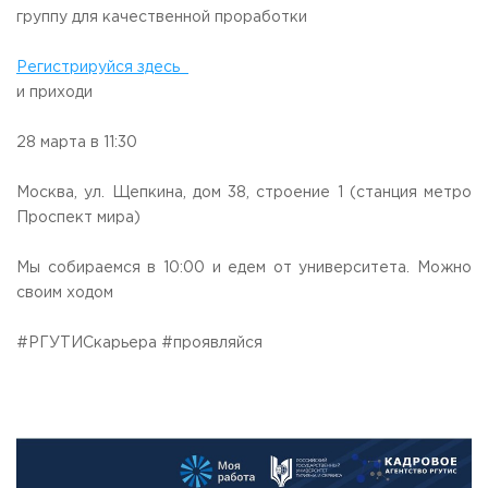
группу для качественной проработки
Приемная комиссия
пн-пт: с 10:00 до 17:00;
сб: с 10:00 до 15:30;
Регистрируйся здесь
вс: выходной.
и приходи
28 марта в 11:30
Москва, ул. Щепкина, дом 38, строение 1 (станция метро
Проспект мира)
Мы собираемся в 10:00 и едем от университета. Можно
своим ходом
#РГУТИСкарьера #проявляйся