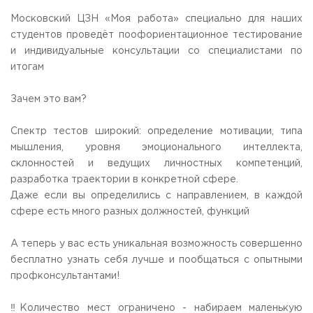
Общежитие / Кампус РГУТИС
Сведения об образовательной
организации
Московский ЦЗН «Моя работа» специально для наших
Работа с лицами с ОВЗ и инвалидами
студентов проведёт поофориентационное тестирование
Контакты
и индивидуальные консультации со специалистами по
ЗАКАЗАТЬ ОБРАТНЫЙ ЗВОНОК
итогам
Научная деятельность
АДРЕС
Зачем это вам?
Дополнительное образование
141221, Московская обл.,
Городской округ
Пушкинский,
пгт. Черкизово,
ул. Главная, 99
Федеральный ресурсный центр
Спектр тестов широкий: определение мотивации, типа
Федеральное учебно-методическое объединение в
ТЕЛЕФОНЫ
мышления, уровня эмоционального интеллекта,
системе ВО
+7 (495) 940 83 00
склонностей и ведущих личностных компетенций,
Федеральное учебно-методическое объединение в
+7 (495) 940 83 58 - Приемная комиссия
системе СПО
разработка траектории в конкретной сфере.
Профком
Даже если вы определились с направлением, в каждой
E-MAIL
Конкурс ППС
сфере есть много разных должностей, функций
info@rguts.ru
obrashenia@rguts.ru
priem@rguts.ru - Приемная комиссия
А теперь у вас есть уникальная возможность совершенно
бесплатно узнать себя лучше и пообщаться с опытными
ГРАФИК И РЕЖИМ РАБОТЫ
профконсультантами!
пн-чт: с 09:00 до 18:00;
пт: с 09:00 до 16:45;
сб-вс: выходной
‼️Количество мест ограничено - набираем маленькую