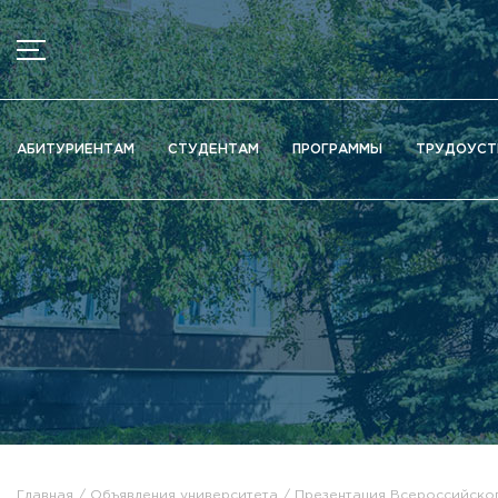
МЕНЮ
Новости
АБИТУРИЕНТАМ
СТУДЕНТАМ
ПРОГРАММЫ
ТРУДОУСТ
Объявления
Документы
Сведения об образовательной организации
Официально о приёме
Научная деятельность
Высшие школы / Институты / Департаменты
Дополнительное образование
Федеральный ресурсный центр
Вакантные места для приема (перевода)
Электронная информационно-образовательная среда (ЭИ
Главная
Объявления университета
Презентация Всероссийског