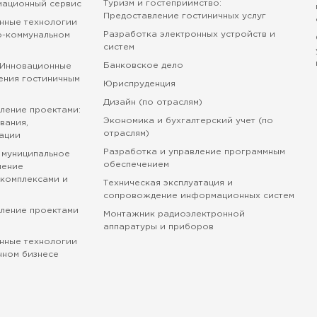
Туризм и гостеприимство:
мационный сервис
Предоставление гостиничных услуг
нные технологии
Разработка электронных устройств и
о-коммунальном
систем
Банковское дело
 Инновационные
ения гостиничным
Юриспруденция
Дизайн (по отраслям)
ление проектами:
Экономика и бухгалтерский учет (по
вания,
отраслям)
ации
Разработка и управление программным
 муниципальное
обеспечением
ление
комплексами и
Техническая эксплуатация и
сопровождение информационных систем
вление проектами
Монтажник радиоэлектронной
аппаратуры и приборов
нные технологии
нном бизнесе