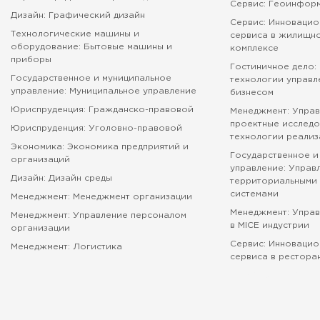
Сервис: Геоинфор
Дизайн: Графический дизайн
Сервис: Инновацио
Технологические машины и
сервиса в жилищн
оборудование: Бытовые машины и
комплексе
приборы
Гостиничное дело:
Государственное и муниципальное
технологии управл
управление: Муниципальное управление
бизнесом
Юриспруденция: Гражданско-правовой
Менеджмент: Управ
проектные исследо
Юриспруденция: Уголовно-правовой
технологии реализ
Экономика: Экономика предприятий и
Государственное и
организаций
управление: Управ
Дизайн: Дизайн среды
территориальными 
системами
Менеджмент: Менеджмент организации
Менеджмент: Упра
Менеджмент: Управление персоналом
в MICE индустрии
организации
Сервис: Инновацио
Менеджмент: Логистика
сервиса в рестора
абитуриенту