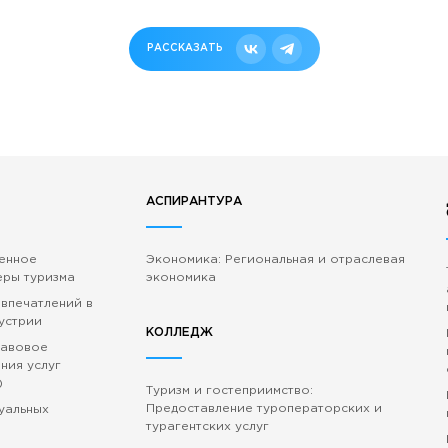
РАССКАЗАТЬ
АСПИРАНТУРА
венное
Экономика: Региональная и отраслевая
еры туризма
экономика
 впечатлений в
устрии
КОЛЛЕДЖ
равовое
ния услуг
)
Туризм и гостеприимство:
Предоставление туроператорских и
зуальных
турагентских услуг