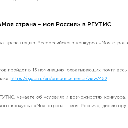
«Моя страна – моя Россия» в РГУТИС
раждан
 на презентацию Всероссийского конкурса «Моя стран
тов пройдет в 15 номинациях, охватывающих почти весь
ылке:
https://rguts.ru/en/announcements/view/452
ГУТИС, узнаете об условиях и возможностях конкурса
Гостеприимная Россия»
ого конкурса «Моя страна – моя Россия», директору
 «Наука – Сервису»