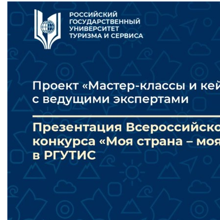
Бесплатная юридическая помощь
Филиал ФГБОУ ВО «РГУТИС» в г. Подольске
ЗАКАЗАТЬ ОБРАТНЫЙ ЗВОНОК
АДРЕС
141221, Московская обл.,
Городской округ
Пушкинский,
пгт.
ТЕЛЕФОНЫ
+7 (495) 940 83 00
+7 (495) 940 83 58 - Приемная комиссия
E-MAIL
info@rguts.ru
obrashenia@rguts.ru
priem@rguts.ru - Приемная комиссия
ГРАФИК И РЕЖИМ РАБОТЫ
пн-чт: с 09:00 до 18:00;
пт: с 09:00 до 16:45;
сб-вс: выходной