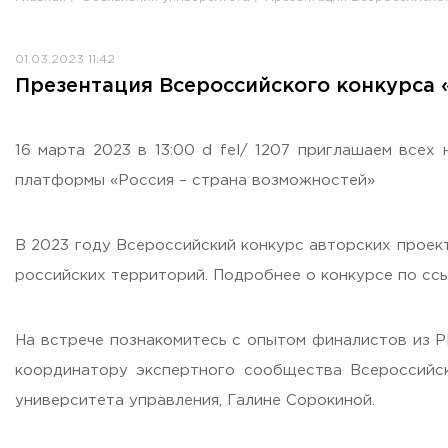
Противодействие коррупции
Антитеррористическая защищенность
01.03.2023 11:42
Жилищно-коммунальное хозяйство
Презентация Всероссийского конкурса 
Визово-регистрационное сопровождение иностранных г
Центр классификации объектов туриндустрии
Партнерские проекты
16 марта 2023 в 13:00 d fel/ 1207 приглашаем всех
Олимпиады
платформы «Россия – страна возможностей»
Политика доступа, авторских прав и лицензирования
Сервис «Поступление в вуз онлайн»
В 2023 году Всероссийский конкурс авторских проек
Единое окно поддержки молодых семей»
российских территорий. Подробнее о конкурсе по сс
Комната матери и ребенка
Фирменный стиль
На встрече познакомитесь с опытом финалистов из Р
I Международный туристско-образовательный конгресс «
координатору экспертного сообщества Всероссийск
Молодежный фестиваль культурного туризма «КульTURа»
университета управления, Галине Сорокиной.
XXX-я Международная научно-практическая конференция
Антимонопольный комплаенс