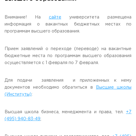
Общежитие / Кампус РГУТИС
Сведения об образовательной
организации
Работа с лицами с ОВЗ и инвалидами
Контакты
Внимание! На
сайте
университета размещена
ЗАКАЗАТЬ ОБРАТНЫЙ ЗВОНОК
информация о вакантных бюджетных местах по
программам высшего образования.
Научная деятельность
АДРЕС
Дополнительное образование
141221, Московская обл.,
Городской округ
Пушкинский,
Прием заявлений о переходе (переводе) на вакантные
пгт. Черкизово,
ул. Главная, 99
Федеральный ресурсный центр
бюджетные места по программам высшего образования
Федеральное учебно-методическое объединение в
осуществляется с 1 февраля по 7 февраля.
ТЕЛЕФОНЫ
системе ВО
+7 (495) 940 83 00
Федеральное учебно-методическое объединение в
+7 (495) 940 83 58 - Приемная комиссия
системе СПО
Для подачи заявления и приложенных к нему
Профком
E-MAIL
документов необходимо обратиться в
Высшие школы
Конкурс ППС
info@rguts.ru
(Институты)
:
obrashenia@rguts.ru
priem@rguts.ru - Приемная комиссия
Высшая школа бизнеса, менеджмента и права, тел.
+7
ГРАФИК И РЕЖИМ РАБОТЫ
(495) 940-83-49
;
пн-чт: с 09:00 до 18:00;
пт: с 09:00 до 16:45;
сб-вс: выходной