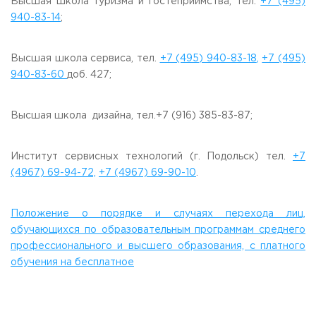
Высшая школа туризма и гостеприимства, тел.
+7 (495)
Приемная комиссия
940-83-14
;
пн-пт: с 10:00 до 17:00;
сб: с 10:00 до 15:30;
вс: выходной.
Высшая школа сервиса, тел.
+7 (495) 940-83-18
,
+7 (495)
940-83-60
доб. 427;
Высшая школа дизайна, тел.
+7 (916) 385-83-87
;
Институт сервисных технологий (г. Подольск) тел.
+7
(4967) 69-94-72,
+7 (4967) 69-90-10
.
Положение о порядке и случаях перехода лиц,
обучающихся по образовательным программам среднего
профессионального и высшего образования, с платного
обучения на бесплатное