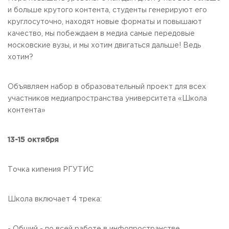
Общежитие / Кампус РГУТИС
Сведения об образовательной
организации
и больше крутого контента, студенты генерируют его
Работа с лицами с ОВЗ и инвалидами
круглосуточно, находят новые форматы и повышают
Контакты
качество, мы побеждаем в медиа самые передовые
ЗАКАЗАТЬ ОБРАТНЫЙ ЗВОНОК
московские вузы, и мы хотим двигаться дальше! Ведь
хотим?
Научная деятельность
АДРЕС
Дополнительное образование
141221, Московская обл.,
Городской округ
Пушкинский,
Объявляем набор в образовательный проект для всех
пгт. Черкизово,
ул. Главная, 99
Федеральный ресурсный центр
участников медиапространства университета «Школа
Федеральное учебно-методическое объединение в
ТЕЛЕФОНЫ
системе ВО
контента»
+7 (495) 940 83 00
Федеральное учебно-методическое объединение в
+7 (495) 940 83 58 - Приемная комиссия
системе СПО
Профком
13-15 октября
E-MAIL
Конкурс ППС
info@rguts.ru
obrashenia@rguts.ru
Точка кипения РГУТИС
priem@rguts.ru - Приемная комиссия
ГРАФИК И РЕЖИМ РАБОТЫ
Школа включает 4 трека:
пн-чт: с 09:00 до 18:00;
пт: с 09:00 до 16:45;
сб-вс: выходной