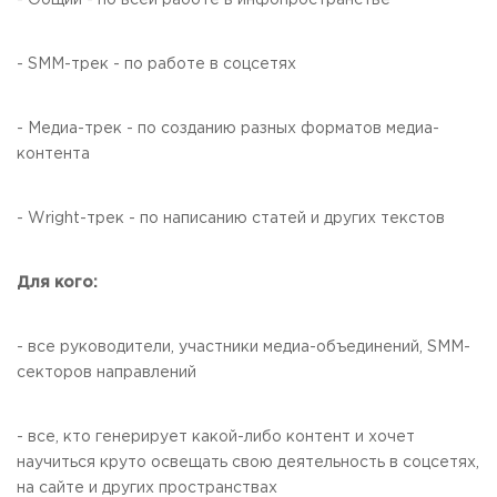
- Общий - по всей работе в инфопространстве
Приемная комиссия
пн-пт: с 10:00 до 17:00;
- SMM-трек - по работе в соцсетях
сб: с 10:00 до 15:30;
вс: выходной.
- Медиа-трек - по созданию разных форматов медиа-
контента
- Wright-трек - по написанию статей и других текстов
Для кого:
- все руководители, участники медиа-объединений, SMM-
секторов направлений
- все, кто генерирует какой-либо контент и хочет
научиться круто освещать свою деятельность в соцсетях,
на сайте и других пространствах