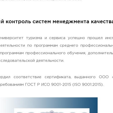
 контроль систем менеджмента качеств
раждан
университет туризма и сервиса успешно прошел инс
еятельности по программам среднего профессиональн
 программам профессионального обучения, дополнител
следовательской деятельности.
рдил соответствие сертификата, выданного ООО «П
ребованиям ГОСТ Р ИСО 9001-2015 (ISO 9001:2015).
Гостеприимная Россия»
 «Наука – Сервису»