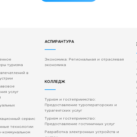
АСПИРАНТУРА
венное
Экономика: Региональная и отраслевая
еры туризма
экономика
 впечатлений в
устрии
КОЛЛЕДЖ
равовое
ния услуг
)
Туризм и гостеприимство:
Предоставление туроператорских и
зуальных
турагентских услуг
Туризм и гостеприимство:
мационный сервис
Предоставление гостиничных услуг
нные технологии
Разработка электронных устройств и
о-коммунальном