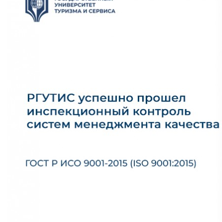
Бесплатная юридическая помощь
Филиал ФГБОУ ВО «РГУТИС» в г. Подольске
ЗАКАЗАТЬ ОБРАТНЫЙ ЗВОНОК
АДРЕС
141221, Московская обл.,
Городской округ
Пушкинский,
пгт.
ТЕЛЕФОНЫ
+7 (495) 940 83 00
+7 (495) 940 83 58 - Приемная комиссия
E-MAIL
info@rguts.ru
obrashenia@rguts.ru
priem@rguts.ru - Приемная комиссия
ГРАФИК И РЕЖИМ РАБОТЫ
пн-чт: с 09:00 до 18:00;
пт: с 09:00 до 16:45;
сб-вс: выходной