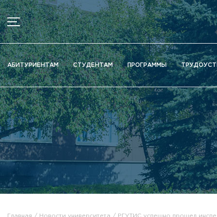
МЕНЮ
Новости
АБИТУРИЕНТАМ
СТУДЕНТАМ
ПРОГРАММЫ
ТРУДОУСТ
Объявления
Документы
Сведения об образовательной организации
Официально о приёме
Научная деятельность
Высшие школы / Институты / Департаменты
Дополнительное образование
Федеральный ресурсный центр
Вакантные места для приема (перевода)
Электронная информационно-образовательная среда (ЭИ
Главная
Новости университета
РГУТИС успешно прошел инспе