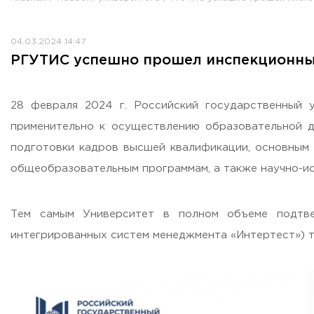
Противодействие коррупции
Антитеррористическая защищенность
04.03.2024 14:47
Жилищно-коммунальное хозяйство
РГУТИС успешно прошел инспекционный
Визово-регистрационное сопровождение иностранных г
Центр классификации объектов туриндустрии
Партнерские проекты
28 февраля 2024 г. Российский государственный 
Олимпиады
применительно к осуществлению образовательной д
Политика доступа, авторских прав и лицензирования
подготовки кадров высшей квалификации, основным
Сервис «Поступление в вуз онлайн»
общеобразовательным программам, а также научно-ис
Единое окно поддержки молодых семей»
Комната матери и ребенка
Тем самым Университет в полном объеме подтве
Фирменный стиль
интегрированных систем менеджмента «Интертест») т
I Международный туристско-образовательный конгресс «
Молодежный фестиваль культурного туризма «КульTURа»
XXX-я Международная научно-практическая конференция
Антимонопольный комплаенс