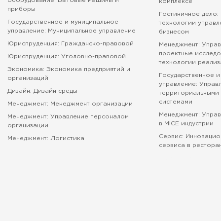
оборудование: Бытовые машины и
комплексе
приборы
Гостиничное дело:
Государственное и муниципальное
технологии управл
управление: Муниципальное управление
бизнесом
Юриспруденция: Гражданско-правовой
Менеджмент: Управ
проектные исследо
Юриспруденция: Уголовно-правовой
технологии реализ
Экономика: Экономика предприятий и
Государственное и
организаций
управление: Управ
Дизайн: Дизайн среды
территориальными 
системами
Менеджмент: Менеджмент организации
Менеджмент: Упра
Менеджмент: Управление персоналом
в MICE индустрии
организации
Сервис: Инновацио
Менеджмент: Логистика
сервиса в рестора
абитуриенту