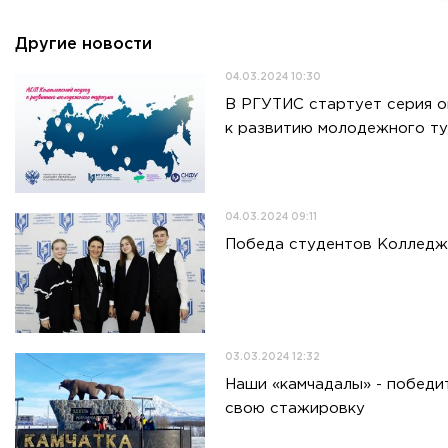
Приемная комиссия
пн-пт: с 10:00 до 17:00;
Другие новости
сб: с 10:00 до 15:30;
вс: выходной.
04.03.2024 10:30
В РГУТИС стартует серия 
к развитию молодежного т
04.03.2024 09:11
Победа студентов Колледж
03.03.2024 12:32
Наши «камчадалы» - победи
свою стажировку