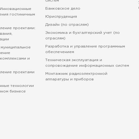
систем
Банковское дело
 Инновационные
ения гостиничным
Юриспруденция
Дизайн (по отраслям)
ление проектами:
Экономика и бухгалтерский учет (по
вания,
отраслям)
ации
Разработка и управление программным
 муниципальное
обеспечением
ление
комплексами и
Техническая эксплуатация и
сопровождение информационных систем
вление проектами
Монтажник радиоэлектронной
аппаратуры и приборов
нные технологии
нном бизнесе