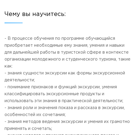
Приемная комиссия
пн-пт: с 10:00 до 17:00;
Чему вы научитесь:
сб: с 10:00 до 15:30;
вс: выходной.
- В процессе обучения по программе обучающийся
приобретает необходимые ему знания, умения и навыки
для дальнейшей работы в туристской сфере в контексте
организации молодежного и студенческого туризма, такие
как:
- знания сущности экскурсии как формы экскурсионной
деятельности;
- понимание признаков и функций экскурсии, умения
классифицировать экскурсионные продукты и
использовать эти знания в практической деятельности;
- знания роли и значения показа и рассказа в экскурсии,
особенностей их сочетания;
- знания методов ведения экскурсии и умения их грамотно
применять и сочетать;