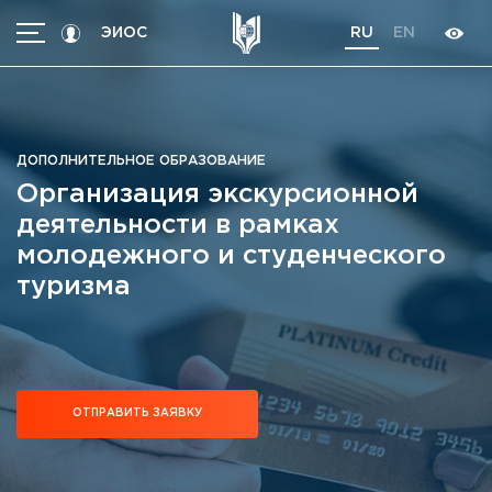
ЭИОС
RU
EN
МЕНЮ
Абитуриентам
Студентам
ДОПОЛНИТЕЛЬНОЕ ОБРАЗОВАНИЕ
Организация экскурсионной
Программы
деятельности в рамках
Трудоустройство
молодежного и студенческого
International students
туризма
Об университете
Кoнтакты
Об университете
Новости
Высшие школы / Институты / Департаменты
ОТПРАВИТЬ ЗАЯВКУ
История университета
Объявления
Ректорат
Документы
Ученый совет